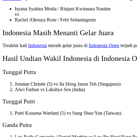
Isyana Syahira Meida / Rinjani Kwinnara Nastine
vs
Rachel Allessya Rose / Febi Setianingrum
Indonesia Masih Menanti Gelar Juara
Terakhir kali
Indonesia
meraih gelar juara di
Indonesia Open
terjadi 
Hasil Undian Wakil Indonesia di Indonesia 
Tunggal Putra
Jonatan Christie (5) vs Jia Heng Jason Teh (Singapura)
Alwi Farhan vs Lakshya Sen (India)
Tunggal Putri
Putri Kusuma Wardani (5) vs Sung Shuo Yun (Taiwan)
Ganda Putra
Leo Rolly Carnando / Daniel Marthin vs Lee Jhe Huei/Yang P