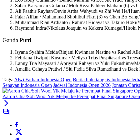
Sabar Karyaman Gutama / Moh Reza Pahlevi Isfahani (6) vs Ch
Ali Faathir Rayhan/Devin Artha Wahyudi vs Zhi Wei He/Huan
Fajar Alfian / Muhammad Shohibul Fikri (3) vs Chen Bo Yang/
Muhammad Rian Ardianto / Rahmat Hidayat vs Takuro Hoki/Y
Raymond Indra/Nikolaus Joaquin vs Kakeru Kumagai/Hiroki N
Ganda Putri
Isyana Syahira Meida/Rinjani Kwinnara Nastine vs Rachel All
Febriana Dwipuji Kusuma / Meilysa Trias Puspitasari vs Treesa 
Lanny Tria Mayasari / Apriyani Rahayu vs Yuki Fukushima/M
Amallia Cahaya Pratiwi / Siti Fadia Silva Ramadhanti vs Baek
Tags:
Alwi Farhan Indonesia Open
Berita bulu tangkis Indonesia terb
Senayan Indonesia Open
Jadwal Indonesia Open 2026
Jonatan Chris
Aaron Chia/Soh Wooi Yik Melaju ke Perempat Final Singapore Ope