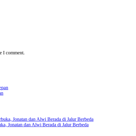
me I comment.
an
ka, Jonatan dan Alwi Berada di Jalur Berbeda