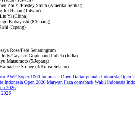
en Zhi Yi/Presley Smith (Amerika Serikat)
g Jui Hsuan (Taiwan)
Liu Yi (China)
ugo Kobayashi (8/Jepang)
ishi (Jepang)
essya Rose/Febi Setianingrum
Jolly/Gayastri Gopichand Pullela (India)
ayu Matsumoto (5/Jepang)
 Ha-na/Lee So-hee (3/Korea Selatan)
aru
BWF Super 1000 Indonesia Open
Daftar pemain Indonesia Open 
tie Indonesia Open 2026
Marwan Faza comeback
Wakil Indonesia Ind
n 2026