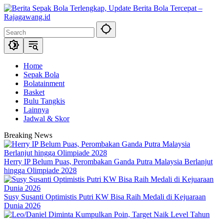
Skip
to
content
Home
Sepak Bola
Bolatainment
Basket
Bulu Tangkis
Lainnya
Jadwal & Skor
Breaking News
Herry IP Belum Puas, Perombakan Ganda Putra Malaysia Berlanjut
hingga Olimpiade 2028
Susy Susanti Optimistis Putri KW Bisa Raih Medali di Kejuaraan
Dunia 2026