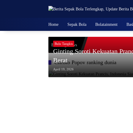
Skip
to
content
Home
Sepak Bola
Bolatainment
Bas
Bulu Tangkis
Breaking News
Ginting Soroti Kekuatan Pran
Berat
Christo Popov ranking dunia
April 19, 2026