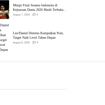
Mimpi Final Sesama Indonesia di
Kejuaraan Dunia 2026 Masih Terbuka,
Jonatan dan Alwi Berada di Jalur
August 7, 2026
0
Berbeda
Leo/Daniel Diminta Kumpulkan Poin,
Target Naik Level Tahun Depan
August 8, 2026
0