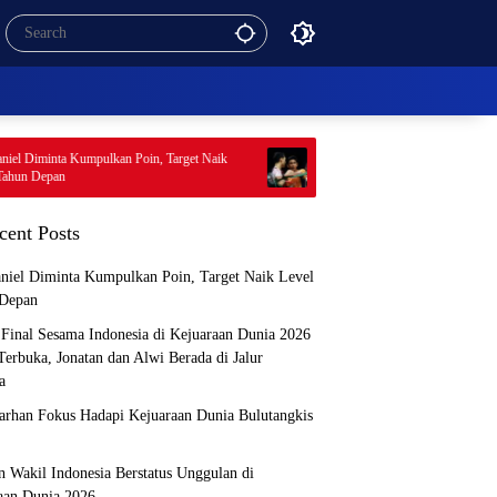
 Diminta Kumpulkan Poin, Target Naik
Mimpi Final Sesama Indonesia di Kej
n Depan
2026 Masih Terbuka, Jonatan dan Alwi
Jalur Berbeda
cent Posts
niel Diminta Kumpulkan Poin, Target Naik Level
Depan
Final Sesama Indonesia di Kejuaraan Dunia 2026
Terbuka, Jonatan dan Alwi Berada di Jalur
a
arhan Fokus Hadapi Kejuaraan Dunia Bulutangkis
n Wakil Indonesia Berstatus Unggulan di
aan Dunia 2026