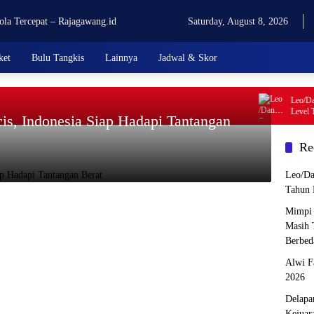
Saturday, August 8, 2026
ket
Bulu Tangkis
Lainnya
Jadwal & Skor
Leo/Daniel
Level Tahu
cis, Indonesia Siap Hadapi Tantangan
Re
Leo/Da
Tahun 
Mimpi 
Masih 
Berbed
Alwi F
2026
Delapa
Kejuar