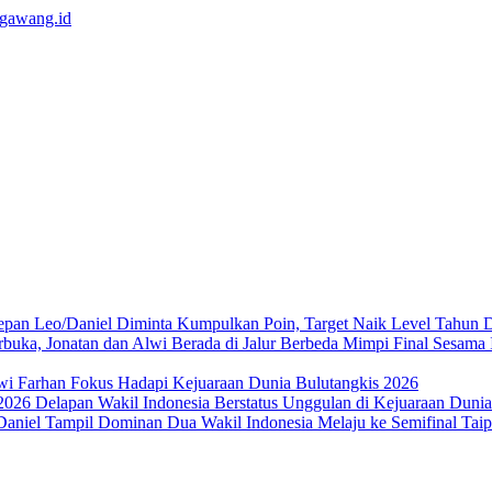
Leo/Daniel Diminta Kumpulkan Poin, Target Naik Level Tahun 
Mimpi Final Sesama 
wi Farhan Fokus Hadapi Kejuaraan Dunia Bulutangkis 2026
Delapan Wakil Indonesia Berstatus Unggulan di Kejuaraan Duni
Dua Wakil Indonesia Melaju ke Semifinal Ta