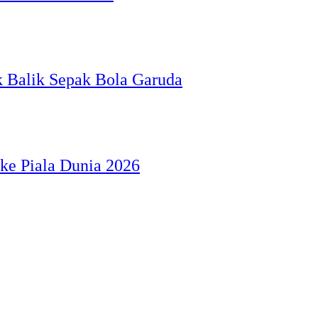
k Balik Sepak Bola Garuda
 ke Piala Dunia 2026