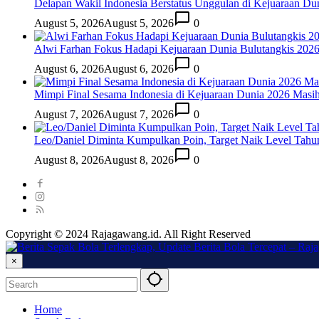
Delapan Wakil Indonesia Berstatus Unggulan di Kejuaraan Du
August 5, 2026
August 5, 2026
0
Alwi Farhan Fokus Hadapi Kejuaraan Dunia Bulutangkis 202
August 6, 2026
August 6, 2026
0
Mimpi Final Sesama Indonesia di Kejuaraan Dunia 2026 Masih 
August 7, 2026
August 7, 2026
0
Leo/Daniel Diminta Kumpulkan Poin, Target Naik Level Tah
August 8, 2026
August 8, 2026
0
Copyright © 2024 Rajagawang.id. All Right Reserved
×
Home