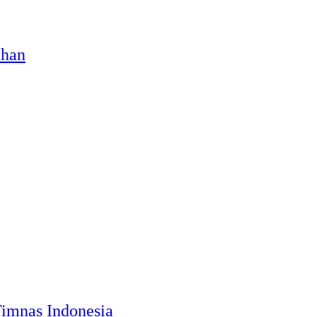
ihan
Timnas Indonesia