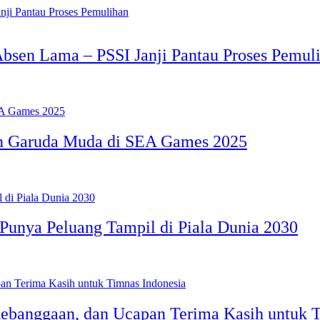
Absen Lama – PSSI Janji Pantau Proses Pemul
lan Garuda Muda di SEA Games 2025
 Punya Peluang Tampil di Piala Dunia 2030
 Kebanggaan, dan Ucapan Terima Kasih untuk 