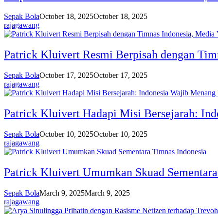
Sepak Bola
October 18, 2025
October 18, 2025
rajagawang
Patrick Kluivert Resmi Berpisah dengan Tim
Sepak Bola
October 17, 2025
October 17, 2025
rajagawang
Patrick Kluivert Hadapi Misi Bersejarah: I
Sepak Bola
October 10, 2025
October 10, 2025
rajagawang
Patrick Kluivert Umumkan Skuad Sementara
Sepak Bola
March 9, 2025
March 9, 2025
rajagawang