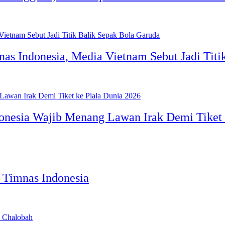
nas Indonesia, Media Vietnam Sebut Jadi Titi
ndonesia Wajib Menang Lawan Irak Demi Tiket
 Timnas Indonesia