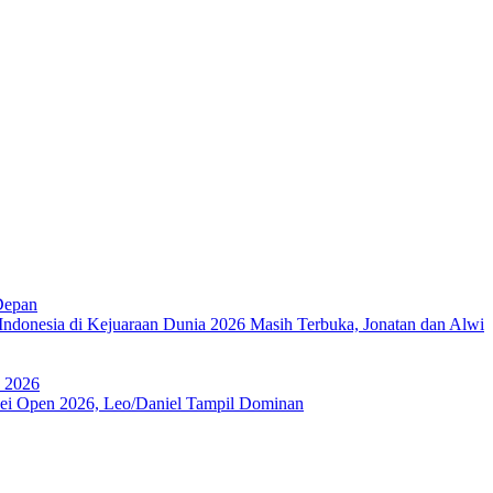
Depan
Indonesia di Kejuaraan Dunia 2026 Masih Terbuka, Jonatan dan Alwi
a 2026
ipei Open 2026, Leo/Daniel Tampil Dominan