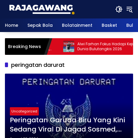
Skip
to
content
Home
Sepak Bola
Bolatainment
Basket
Bulu
Sesama Indonesia di
Alwi Farhan Fokus Hadapi Kejuar
Breaking News
nia 2026 Masih Terbuka,
Dunia Bulutangkis 2026
Alwi Berada di Jalur
peringatan darurat
Uncategorized
Peringatan Garuda Biru Yang Kini
Sedang Viral Di Jagad Sosmed,