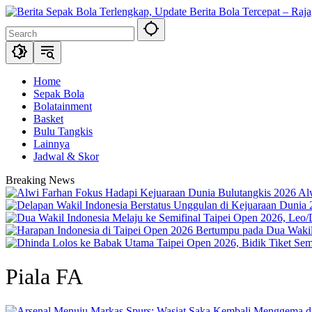
Skip
to
content
Home
Sepak Bola
Bolatainment
Basket
Bulu Tangkis
Lainnya
Jadwal & Skor
Breaking News
Al
Piala FA