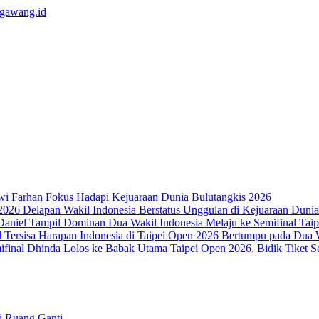
wi Farhan Fokus Hadapi Kejuaraan Dunia Bulutangkis 2026
Delapan Wakil Indonesia Berstatus Unggulan di Kejuaraan Duni
Dua Wakil Indonesia Melaju ke Semifinal Ta
Harapan Indonesia di Taipei Open 2026 Bertumpu pada Dua W
Dhinda Lolos ke Babak Utama Taipei Open 2026, Bidik Tiket S