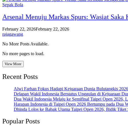
Sepak Bola
Arsenal Menuju Markas Spurs: Wasiat Saka
February 22, 2026
February 22, 2026
rajagawang
No More Posts Available.
No more pages to load.
View More
Recent Posts
Alwi Farhan Fokus Hadapi Kejuaraan Dunia Bulutangkis 202
Delapan Wakil Indonesia Berstatus Unggulan di Kejuaraan Du
Dua Wakil Indonesia Melaju ke Semifinal Taipei Open 2026, 
Harapan Indonesia di Taipei Open 2026 Bertumpu pada Dua Wa
Dhinda Lolos ke Babak Utama Taipei Open 2026, Bidik Tiket 
Popular Posts