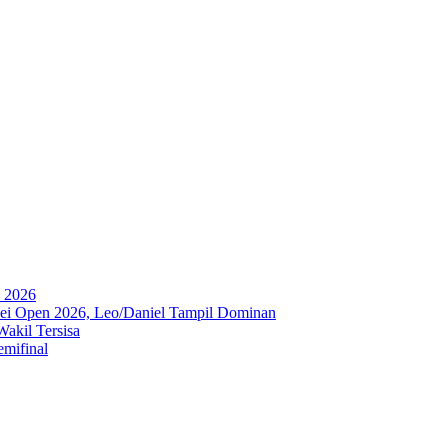
a 2026
ipei Open 2026, Leo/Daniel Tampil Dominan
akil Tersisa
emifinal