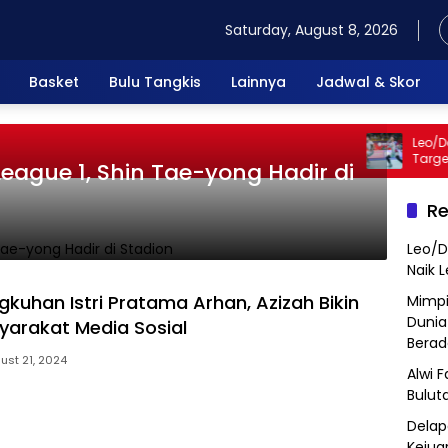
Saturday, August 8, 2026
Basket
Bulu Tangkis
Lainnya
Jadwal & Skor
Leo/Dani
Target N
League 1, Shin Tae-yong Hadir di
Re
Leo/D
Naik 
ngkuhan Istri Pratama Arhan, Azizah Bikin
Mimpi
Dunia
arakat Media Sosial
Berad
ust 21, 2024
Alwi 
Bulut
Delap
Kejua