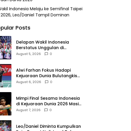
akil Indonesia Melaju ke Semifinal Taipei
2026, Leo/Daniel Tampil Dominan
pular Posts
Delapan Wakil Indonesia
Berstatus Unggulan di
Kejuaraan Dunia 2026
August 5, 2026
0
Alwi Farhan Fokus Hadapi
Kejuaraan Dunia Bulutangkis
2026
August 6, 2026
0
Mimpi Final Sesama Indonesia
di Kejuaraan Dunia 2026 Masih
Terbuka, Jonatan dan Alwi
August 7, 2026
0
Berada di Jalur Berbeda
Leo/Daniel Diminta Kumpulkan