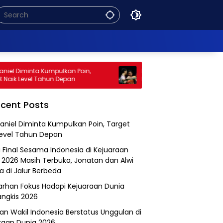
el Diminta Kumpulkan Poin,
Mimpi Final Sesama Indonesi
aik Level Tahun Depan
Kejuaraan Dunia 2026 Masih T
Jonatan dan Alwi Berada di J
Berbeda
cent Posts
aniel Diminta Kumpulkan Poin, Target
Level Tahun Depan
 Final Sesama Indonesia di Kejuaraan
 2026 Masih Terbuka, Jonatan dan Alwi
a di Jalur Berbeda
Farhan Fokus Hadapi Kejuaraan Dunia
angkis 2026
an Wakil Indonesia Berstatus Unggulan di
raan Dunia 2026