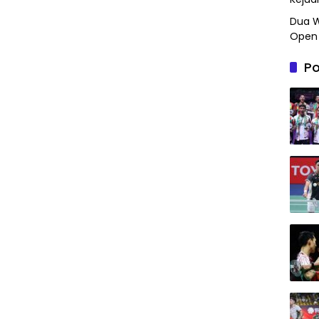
Dua W
Open 
Po