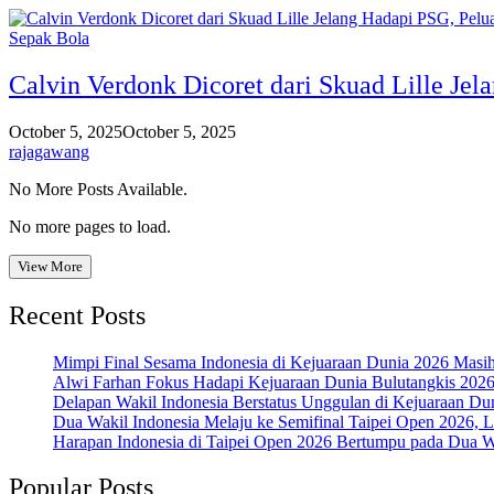
Sepak Bola
Calvin Verdonk Dicoret dari Skuad Lille Je
October 5, 2025
October 5, 2025
rajagawang
No More Posts Available.
No more pages to load.
View More
Recent Posts
Mimpi Final Sesama Indonesia di Kejuaraan Dunia 2026 Masih 
Alwi Farhan Fokus Hadapi Kejuaraan Dunia Bulutangkis 202
Delapan Wakil Indonesia Berstatus Unggulan di Kejuaraan Du
Dua Wakil Indonesia Melaju ke Semifinal Taipei Open 2026, 
Harapan Indonesia di Taipei Open 2026 Bertumpu pada Dua Wa
Popular Posts