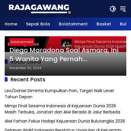
Skip
to
content
Home
Sepak Bola
Bolatainment
Basket
Bulu
iminta Kumpulkan Poin,
Mimpi Final Sesama Indonesia di
bolatainment
Breaking News
 Level Tahun Depan
Kejuaraan Dunia 2026 Masih Terb
Diego Maradona Soal Asmara, Ini
Jonatan dan Alwi Berada di Jalu
Berbeda
5 Wanita Yang Pernah
Rocio Olivia
Bersamanya
November 30, 2024
Recent Posts
Leo/Daniel Diminta Kumpulkan Poin, Target Naik Level
Tahun Depan
Mimpi Final Sesama Indonesia di Kejuaraan Dunia 2026
Masih Terbuka, Jonatan dan Alwi Berada di Jalur Berbeda
Alwi Farhan Fokus Hadapi Kejuaraan Dunia Bulutangkis 2026
Delapan Wakil Indonesia Berstatus Unggulan di Kejuaraan