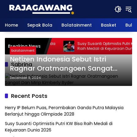
Skip
to
content
Home
Sepak Bola
Bolatainment
Basket
Bulu
um Puas, Perombakan Ganda
Susy Susanti Optimistis Putri KW B
Breaking News
ia Berlanjut hingga
Raih Medali di Kejuaraan Dunia 2
bolatainment
028
Netizen Indonesia Sebut Istri
Sabrina
Ragnar Oratmangoen Sangat
Dan Mirip Kimberly Ryder
December 9, 2024
Recent Posts
Herry IP Belum Puas, Perombakan Ganda Putra Malaysia
Berlanjut hingga Olimpiade 2028
Susy Susanti Optimistis Putri KW Bisa Raih Medali di
Kejuaraan Dunia 2026