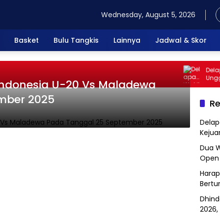
Wednesday, August 5, 2026
Basket
Bulu Tangkis
Lainnya
Jadwal & Skor
Delapan
Unggula
Indonesia U-20 Vs Maladewa
mber 2025
Re
Delap
Kejua
Dua W
Open 
Harap
Bertu
Dhind
2026, 