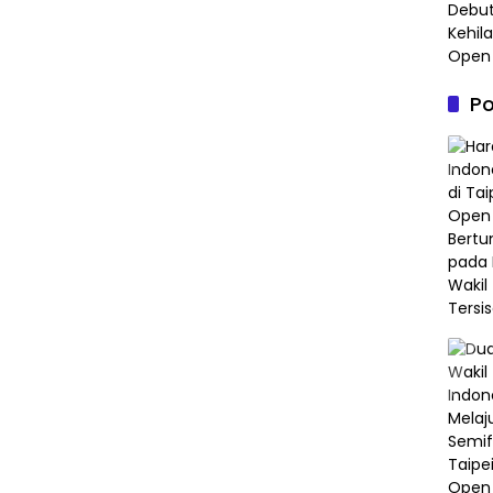
Debut
Kehil
Open
Po