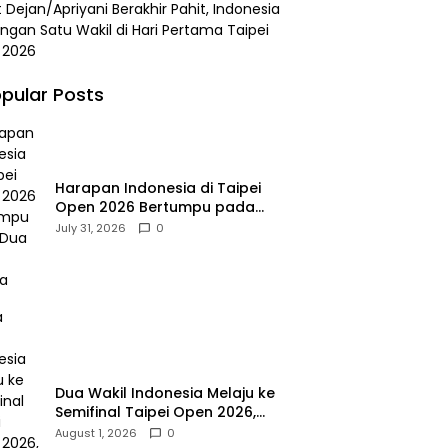
 Dejan/Apriyani Berakhir Pahit, Indonesia
angan Satu Wakil di Hari Pertama Taipei
 2026
pular Posts
Harapan Indonesia di Taipei
Open 2026 Bertumpu pada
Dua Wakil Tersisa
July 31, 2026
0
Dua Wakil Indonesia Melaju ke
Semifinal Taipei Open 2026,
Leo/Daniel Tampil Dominan
August 1, 2026
0