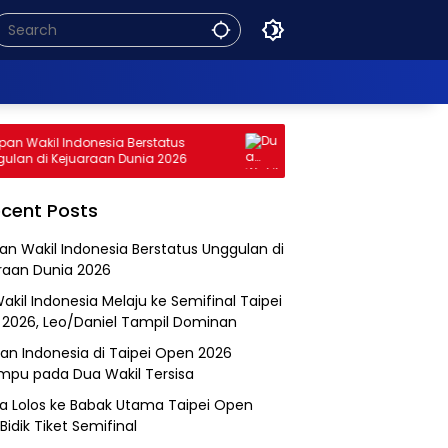
 Wakil Indonesia Berstatus
Dua Wakil Indonesia Melaju k
n di Kejuaraan Dunia 2026
Taipei Open 2026, Leo/Daniel
Dominan
cent Posts
an Wakil Indonesia Berstatus Unggulan di
raan Dunia 2026
akil Indonesia Melaju ke Semifinal Taipei
2026, Leo/Daniel Tampil Dominan
an Indonesia di Taipei Open 2026
mpu pada Dua Wakil Tersisa
a Lolos ke Babak Utama Taipei Open
Bidik Tiket Semifinal