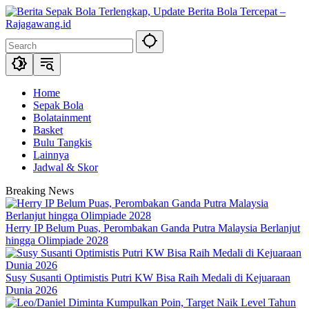
Skip
to
content
Home
Sepak Bola
Bolatainment
Basket
Bulu Tangkis
Lainnya
Jadwal & Skor
Breaking News
Herry IP Belum Puas, Perombakan Ganda Putra Malaysia Berlanjut
hingga Olimpiade 2028
Susy Susanti Optimistis Putri KW Bisa Raih Medali di Kejuaraan
Dunia 2026