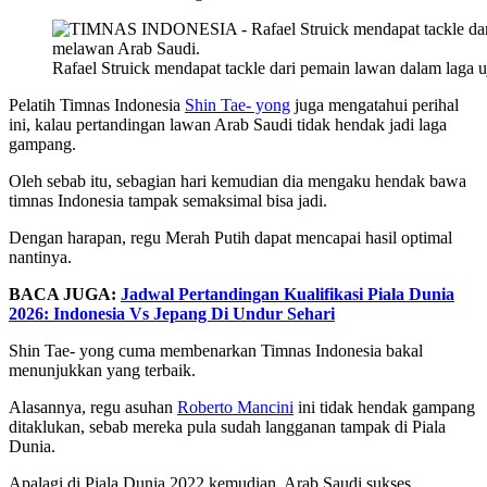
Rafael Struick mendapat tackle dari pemain lawan dalam laga 
Pelatih Timnas Indonesia
Shin Tae- yong
juga mengatahui perihal
ini, kalau pertandingan lawan Arab Saudi tidak hendak jadi laga
gampang.
Oleh sebab itu, sebagian hari kemudian dia mengaku hendak bawa
timnas Indonesia tampak semaksimal bisa jadi.
Dengan harapan, regu Merah Putih dapat mencapai hasil optimal
nantinya.
BACA JUGA:
Jadwal Pertandingan Kualifikasi Piala Dunia
2026: Indonesia Vs Jepang Di Undur Sehari
Shin Tae- yong cuma membenarkan Timnas Indonesia bakal
menunjukkan yang terbaik.
Alasannya, regu asuhan
Roberto Mancini
ini tidak hendak gampang
ditaklukan, sebab mereka pula sudah langganan tampak di Piala
Dunia.
Apalagi di Piala Dunia 2022 kemudian, Arab Saudi sukses