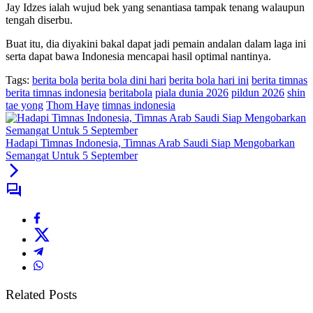
Jay Idzes ialah wujud bek yang senantiasa tampak tenang walaupun
tengah diserbu.
Buat itu, dia diyakini bakal dapat jadi pemain andalan dalam laga ini
serta dapat bawa Indonesia mencapai hasil optimal nantinya.
Tags:
berita bola
berita bola dini hari
berita bola hari ini
berita timnas
berita timnas indonesia
beritabola
piala dunia 2026
pildun 2026
shin
tae yong
Thom Haye
timnas indonesia
Hadapi Timnas Indonesia, Timnas Arab Saudi Siap Mengobarkan
Semangat Untuk 5 September
Related Posts