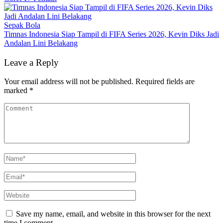
Sepak Bola
Timnas Indonesia Siap Tampil di FIFA Series 2026, Kevin Diks Jadi
Andalan Lini Belakang
Leave a Reply
Your email address will not be published.
Required fields are
marked
*
Save my name, email, and website in this browser for the next
time I comment.