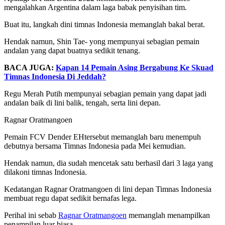
mengalahkan Argentina dalam laga babak penyisihan tim.
Buat itu, langkah dini timnas Indonesia memanglah bakal berat.
Hendak namun, Shin Tae- yong mempunyai sebagian pemain
andalan yang dapat buatnya sedikit tenang.
BACA JUGA:
Kapan 14 Pemain Asing Bergabung Ke Skuad
Timnas Indonesia Di Jeddah?
Regu Merah Putih mempunyai sebagian pemain yang dapat jadi
andalan baik di lini balik, tengah, serta lini depan.
Ragnar Oratmangoen
Pemain FCV Dender EHtersebut memanglah baru menempuh
debutnya bersama Timnas Indonesia pada Mei kemudian.
Hendak namun, dia sudah mencetak satu berhasil dari 3 laga yang
dilakoni timnas Indonesia.
Kedatangan Ragnar Oratmangoen di lini depan Timnas Indonesia
membuat regu dapat sedikit bernafas lega.
Perihal ini sebab
Ragnar Oratmangoen
memanglah menampilkan
penampilan luar biasa.