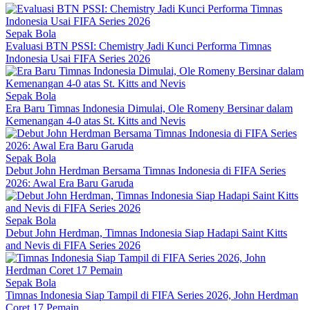
Sepak Bola
Evaluasi BTN PSSI: Chemistry Jadi Kunci Performa Timnas
Indonesia Usai FIFA Series 2026
Sepak Bola
Era Baru Timnas Indonesia Dimulai, Ole Romeny Bersinar dalam
Kemenangan 4-0 atas St. Kitts and Nevis
Sepak Bola
Debut John Herdman Bersama Timnas Indonesia di FIFA Series
2026: Awal Era Baru Garuda
Sepak Bola
Debut John Herdman, Timnas Indonesia Siap Hadapi Saint Kitts
and Nevis di FIFA Series 2026
Sepak Bola
Timnas Indonesia Siap Tampil di FIFA Series 2026, John Herdman
Coret 17 Pemain