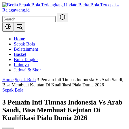
Skip
to
content
Home
Sepak Bola
Bolatainment
Basket
Bulu Tangkis
Lainnya
Jadwal & Skor
Home
Sepak Bola
3 Pemain Inti Timnas Indonesia Vs Arab Saudi,
Bisa Membuat Kejutan Di Kualifikasi Piala Dunia 2026
Sepak Bola
3 Pemain Inti Timnas Indonesia Vs Arab
Saudi, Bisa Membuat Kejutan Di
Kualifikasi Piala Dunia 2026