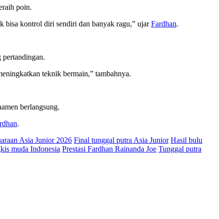
raih poin.
bisa kontrol diri sendiri dan banyak ragu,” ujar
Fardhan
.
g pertandingan.
 meningkatkan teknik bermain,” tambahnya.
namen berlangsung.
rdhan
.
uaraan Asia Junior 2026
Final tunggal putra Asia Junior
Hasil bulu
gkis muda Indonesia
Prestasi Fardhan Rainanda Joe
Tunggal putra