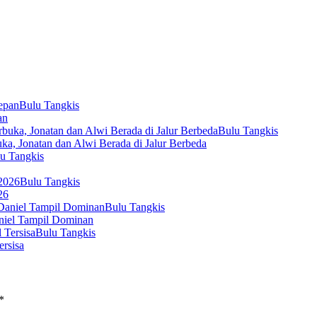
Bulu Tangkis
an
Bulu Tangkis
ka, Jonatan dan Alwi Berada di Jalur Berbeda
u Tangkis
Bulu Tangkis
26
Bulu Tangkis
aniel Tampil Dominan
Bulu Tangkis
rsisa
*