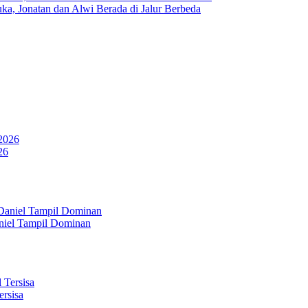
ka, Jonatan dan Alwi Berada di Jalur Berbeda
26
aniel Tampil Dominan
rsisa