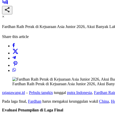
×
Fardhan Raih Perak di Kejuaraan Asia Junior 2026, Akui Banyak La
Share this article
Fardhan Raih Perak di Kejuaraan Asia Junior 2026, Akui Bany
rajagawang.id
–
Pebulu tangkis
tunggal
putra Indonesia
,
Fardhan Rai
Pada laga final,
Fardhan
harus mengakui keunggulan wakil
China
,
Ho
Evaluasi Penampilan di Laga Final