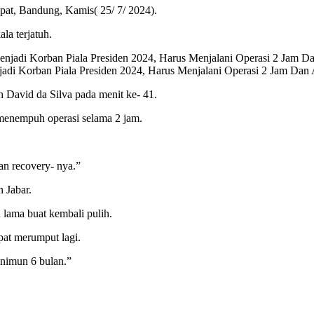
upat, Bandung, Kamis( 25/ 7/ 2024).
la terjatuh.
jadi Korban Piala Presiden 2024, Harus Menjalani Operasi 2 Jam Dan
eh David da Silva pada menit ke- 41.
 menempuh operasi selama 2 jam.
an recovery- nya.”
n Jabar.
lama buat kembali pulih.
at merumput lagi.
inimun 6 bulan.”