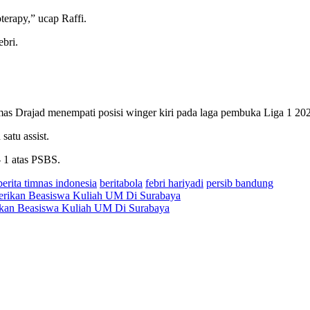
oterapy,” ucap Raffi.
bri.
s Drajad menempati posisi winger kiri pada laga pembuka Liga 1 2
atu assist.
- 1 atas PSBS.
berita timnas indonesia
beritabola
febri hariyadi
persib bandung
ikan Beasiswa Kuliah UM Di Surabaya