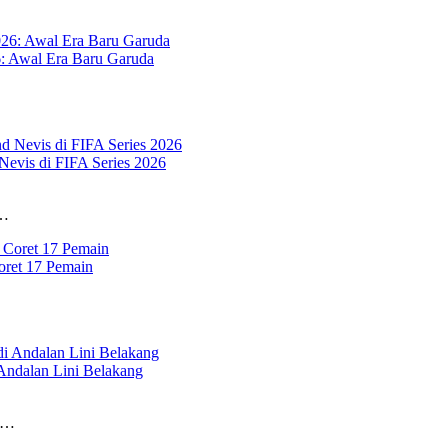
6: Awal Era Baru Garuda
Nevis di FIFA Series 2026
a…
oret 17 Pemain
 Andalan Lini Belakang
an…