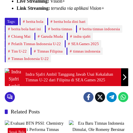
Live Streaming:
Vision+
Link Streaming:
tersedia via aplikasi Vision+
Tags:
berita bola
berita bola dini hari
berita bola hari ini
berita timnas
berita timnas indonesia
Chiang Mai
Garuda Muda
indra sjafri
Pelatih Timnas Indonesia U-22
SEA Games 2025
Tim U-22
Timnas Filipina
timnas indonesia
Timnas Indonesia U-22
Indra Sjafri Ambil Tanggung Jawab Usai Kekalahan
Timnas U-22 dari Filipina di SEA Games 2025
Related Posts
Sepak Bola