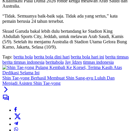
Kualifikasi Piala Dunia 2026 ronde ketiga melawan Arab Saudi dan
Australia.
“Tidak. Semuanya baik-baik saja. Tidak ada yang serius,” kata
pemain berusia 24 tahun tersebut.
Skuad Garuda bakal lebih dulu bertandang ke Stadion King
Abdullah Sports City, Jeddah, untuk melawan Arab Saudi, Kamis
(5/9). Setelah itu menjamu Australia di Stadion Utama Gelora Bung
Karno, Jakarta, Selasa (10/9).
Tags:
berita bola
berita bola dini hari
berita bola hari ini
berita timnas
berita timnas indonesia
beritabola
Jay Idzes
timnas indonesia
Shin Tae-yong Berhasil Membuat Shin Sang-gyu Luluh Dan
Menjadi Asisten Shin Tae-yong