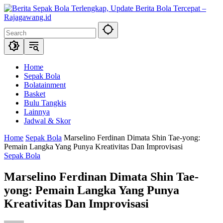
Skip
to
content
Home
Sepak Bola
Bolatainment
Basket
Bulu Tangkis
Lainnya
Jadwal & Skor
Home
Sepak Bola
Marselino Ferdinan Dimata Shin Tae-yong:
Pemain Langka Yang Punya Kreativitas Dan Improvisasi
Sepak Bola
Marselino Ferdinan Dimata Shin Tae-
yong: Pemain Langka Yang Punya
Kreativitas Dan Improvisasi