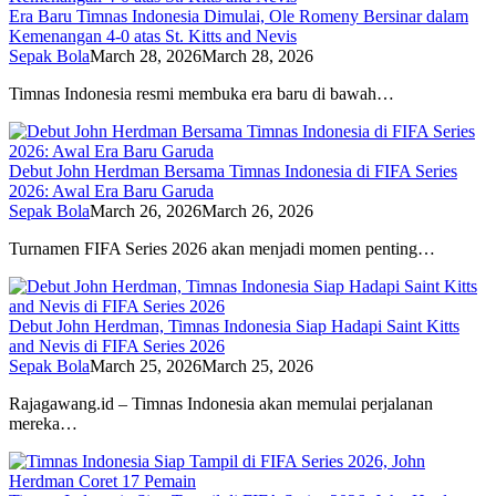
Era Baru Timnas Indonesia Dimulai, Ole Romeny Bersinar dalam
Kemenangan 4-0 atas St. Kitts and Nevis
Sepak Bola
March 28, 2026
March 28, 2026
Timnas Indonesia resmi membuka era baru di bawah…
Debut John Herdman Bersama Timnas Indonesia di FIFA Series
2026: Awal Era Baru Garuda
Sepak Bola
March 26, 2026
March 26, 2026
Turnamen FIFA Series 2026 akan menjadi momen penting…
Debut John Herdman, Timnas Indonesia Siap Hadapi Saint Kitts
and Nevis di FIFA Series 2026
Sepak Bola
March 25, 2026
March 25, 2026
Rajagawang.id – Timnas Indonesia akan memulai perjalanan
mereka…