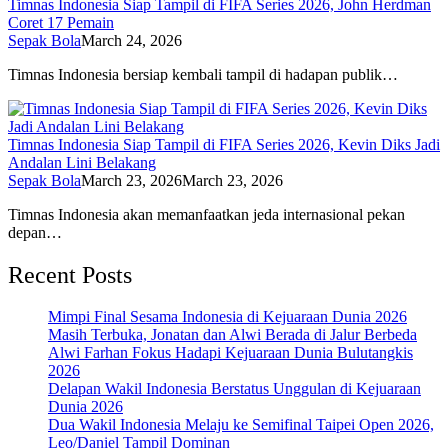
Timnas Indonesia Siap Tampil di FIFA Series 2026, John Herdman
Coret 17 Pemain
Sepak Bola
March 24, 2026
Timnas Indonesia bersiap kembali tampil di hadapan publik…
Timnas Indonesia Siap Tampil di FIFA Series 2026, Kevin Diks Jadi
Andalan Lini Belakang
Sepak Bola
March 23, 2026
March 23, 2026
Timnas Indonesia akan memanfaatkan jeda internasional pekan
depan…
Recent Posts
Mimpi Final Sesama Indonesia di Kejuaraan Dunia 2026
Masih Terbuka, Jonatan dan Alwi Berada di Jalur Berbeda
Alwi Farhan Fokus Hadapi Kejuaraan Dunia Bulutangkis
2026
Delapan Wakil Indonesia Berstatus Unggulan di Kejuaraan
Dunia 2026
Dua Wakil Indonesia Melaju ke Semifinal Taipei Open 2026,
Leo/Daniel Tampil Dominan