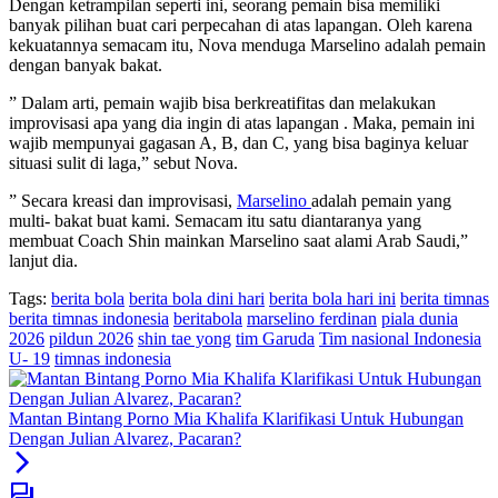
Dengan ketrampilan seperti ini, seorang pemain bisa memiliki
banyak pilihan buat cari perpecahan di atas lapangan. Oleh karena
kekuatannya semacam itu, Nova menduga Marselino adalah pemain
dengan banyak bakat.
” Dalam arti, pemain wajib bisa berkreatifitas dan melakukan
improvisasi apa yang dia ingin di atas lapangan . Maka, pemain ini
wajib mempunyai gagasan A, B, dan C, yang bisa baginya keluar
situasi sulit di laga,” sebut Nova.
” Secara kreasi dan improvisasi,
Marselino
adalah pemain yang
multi- bakat buat kami. Semacam itu satu diantaranya yang
membuat Coach Shin mainkan Marselino saat alami Arab Saudi,”
lanjut dia.
Tags:
berita bola
berita bola dini hari
berita bola hari ini
berita timnas
berita timnas indonesia
beritabola
marselino ferdinan
piala dunia
2026
pildun 2026
shin tae yong
tim Garuda
Tim nasional Indonesia
U- 19
timnas indonesia
Mantan Bintang Porno Mia Khalifa Klarifikasi Untuk Hubungan
Dengan Julian Alvarez, Pacaran?