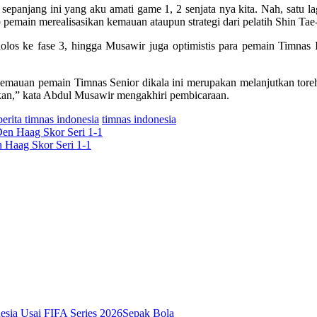
 sepanjang ini yang aku amati game 1, 2 senjata nya kita. Nah, satu la
ap pemain merealisasikan kemauan ataupun strategi dari pelatih Shin Ta
lolos ke fase 3, hingga Musawir juga optimistis para pemain Timnas I
kemauan pemain Timnas Senior dikala ini merupakan melanjutkan torehan
akan,” kata Abdul Musawir mengakhiri pembicaraan.
berita timnas indonesia
timnas indonesia
n Haag Skor Seri 1-1
Sepak Bola