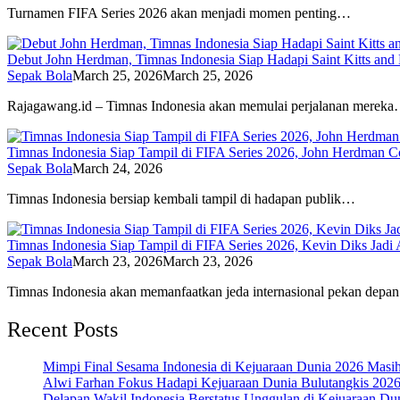
Turnamen FIFA Series 2026 akan menjadi momen penting…
Debut John Herdman, Timnas Indonesia Siap Hadapi Saint Kitts and 
Sepak Bola
March 25, 2026
March 25, 2026
Rajagawang.id – Timnas Indonesia akan memulai perjalanan merek
Timnas Indonesia Siap Tampil di FIFA Series 2026, John Herdman C
Sepak Bola
March 24, 2026
Timnas Indonesia bersiap kembali tampil di hadapan publik…
Timnas Indonesia Siap Tampil di FIFA Series 2026, Kevin Diks Jadi
Sepak Bola
March 23, 2026
March 23, 2026
Timnas Indonesia akan memanfaatkan jeda internasional pekan dep
Recent Posts
Mimpi Final Sesama Indonesia di Kejuaraan Dunia 2026 Masih 
Alwi Farhan Fokus Hadapi Kejuaraan Dunia Bulutangkis 202
Delapan Wakil Indonesia Berstatus Unggulan di Kejuaraan Du