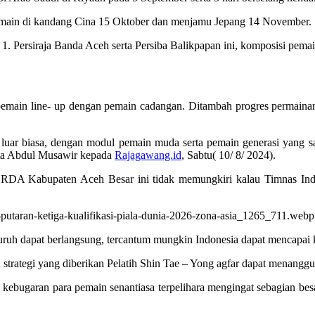
bermain di kandang Cina 15 Oktober dan menjamu Jepang 14 November.
 1. Persiraja Banda Aceh serta Persiba Balikpapan ini, komposisi pem
1 pemain line- up dengan pemain cadangan. Ditambah progres permainan
at luar biasa, dengan modul pemain muda serta pemain generasi yang 
kata Abdul Musawir kepada
Rajagawang.id
, Sabtu( 10/ 8/ 2024).
gu PORDA Kabupaten Aceh Besar ini tidak memungkiri kalau Timnas I
 seluruh dapat berlangsung, tercantum mungkin Indonesia dapat mencap
 strategi yang diberikan Pelatih Shin Tae – Yong agfar dapat menangg
ngga kebugaran para pemain senantiasa terpelihara mengingat sebagian 