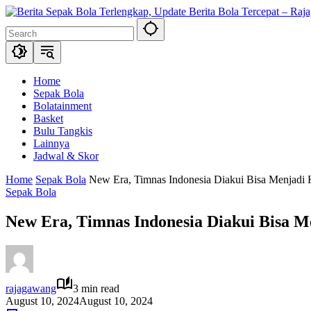
Skip
to
content
Home
Sepak Bola
Bolatainment
Basket
Bulu Tangkis
Lainnya
Jadwal & Skor
Home
Sepak Bola
New Era, Timnas Indonesia Diakui Bisa Menjadi K
Sepak Bola
New Era, Timnas Indonesia Diakui Bisa Me
rajagawang
3 min read
August 10, 2024
August 10, 2024