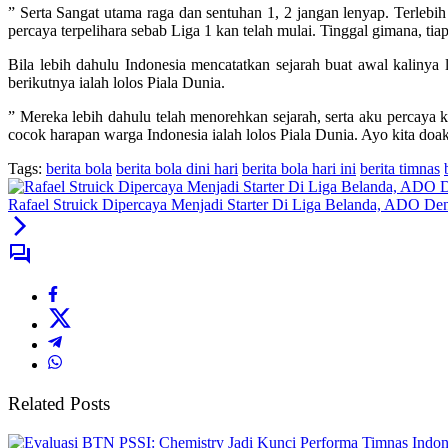
” Serta Sangat utama raga dan sentuhan 1, 2 jangan lenyap. Terlebih
percaya terpelihara sebab Liga 1 kan telah mulai. Tinggal gimana, ti
Bila lebih dahulu Indonesia mencatatkan sejarah buat awal kalinya 
berikutnya ialah lolos Piala Dunia.
” Mereka lebih dahulu telah menorehkan sejarah, serta aku percaya 
cocok harapan warga Indonesia ialah lolos Piala Dunia. Ayo kita do
Tags:
berita bola
berita bola dini hari
berita bola hari ini
berita timnas
Rafael Struick Dipercaya Menjadi Starter Di Liga Belanda, ADO De
Related Posts