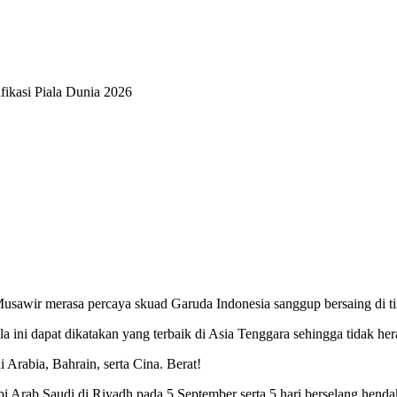
fikasi Piala Dunia 2026
sawir merasa percaya skuad Garuda Indonesia sanggup bersaing di tim
a ini dapat dikatakan yang terbaik di Asia Tenggara sehingga tidak her
 Arabia, Bahrain, serta Cina. Berat!
Arab Saudi di Riyadh pada 5 September serta 5 hari berselang hendak