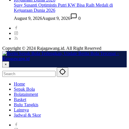
Susy Susanti Optimistis Putri KW Bisa Raih Medali di
Kejuaraan Dunia 2026
August 9, 2026
August 9, 2026
0
Copyright © 2024 Rajagawang.id. All Right Reserved
×
Home
Sepak Bola
Bolatainment
Basket
Bulu Tangkis
Lainnya
Jadwal & Skor