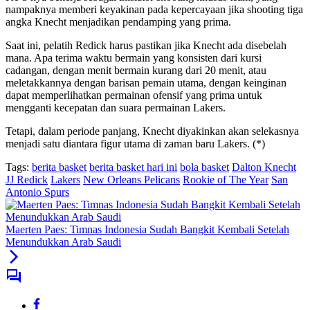
nampaknya memberi keyakinan pada kepercayaan jika shooting tiga
angka Knecht menjadikan pendamping yang prima.
Saat ini, pelatih Redick harus pastikan jika Knecht ada disebelah
mana. Apa terima waktu bermain yang konsisten dari kursi
cadangan, dengan menit bermain kurang dari 20 menit, atau
meletakkannya dengan barisan pemain utama, dengan keinginan
dapat memperlihatkan permainan ofensif yang prima untuk
mengganti kecepatan dan suara permainan Lakers.
Tetapi, dalam periode panjang, Knecht diyakinkan akan selekasnya
menjadi satu diantara figur utama di zaman baru Lakers. (*)
Tags:
berita basket
berita basket hari ini
bola basket
Dalton Knecht
JJ Redick
Lakers
New Orleans Pelicans
Rookie of The Year
San
Antonio Spurs
Maerten Paes: Timnas Indonesia Sudah Bangkit Kembali Setelah
Menundukkan Arab Saudi