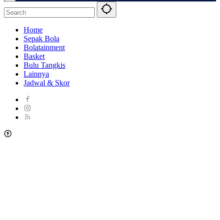
Home
Sepak Bola
Bolatainment
Basket
Bulu Tangkis
Lainnya
Jadwal & Skor