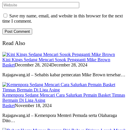
Save my name, email, and website in this browser for the next
time I comment.
Read Also
Kini Kings Sedang Mencari Sosok Pengganti Mike Brown
Basket
December 28, 2024
December 28, 2024
Rajagawang.id – Sehabis kabar pemecatan Mike Brown tersebar…
Kemenpora Sedang Mencari Cara Salurkan Pemain Basket Timnas
Bermain Di Liga Asing
Basket
November 18, 2024
Rajagawang.id – Kemenpora Menteri Pemuda serta Olaharaga
Dito…