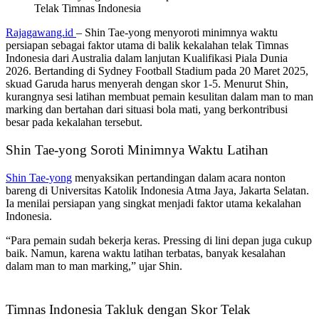
Telak Timnas Indonesia
Rajagawang.id
– Shin Tae-yong menyoroti minimnya waktu
persiapan sebagai faktor utama di balik kekalahan telak Timnas
Indonesia dari Australia dalam lanjutan Kualifikasi Piala Dunia
2026. Bertanding di Sydney Football Stadium pada 20 Maret 2025,
skuad Garuda harus menyerah dengan skor 1-5. Menurut Shin,
kurangnya sesi latihan membuat pemain kesulitan dalam man to man
marking dan bertahan dari situasi bola mati, yang berkontribusi
besar pada kekalahan tersebut.
Shin Tae-yong Soroti Minimnya Waktu Latihan
Shin Tae-yong
menyaksikan pertandingan dalam acara nonton
bareng di Universitas Katolik Indonesia Atma Jaya, Jakarta Selatan.
Ia menilai persiapan yang singkat menjadi faktor utama kekalahan
Indonesia.
“Para pemain sudah bekerja keras. Pressing di lini depan juga cukup
baik. Namun, karena waktu latihan terbatas, banyak kesalahan
dalam man to man marking,” ujar Shin.
Timnas Indonesia Takluk dengan Skor Telak