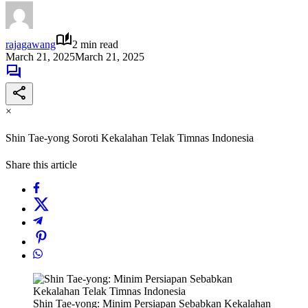
rajagawang
2 min read
March 21, 2025
March 21, 2025
×
Shin Tae-yong Soroti Kekalahan Telak Timnas Indonesia
Share this article
Shin Tae-yong: Minim Persiapan Sebabkan Kekalahan