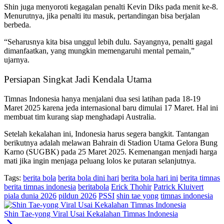
Shin juga menyoroti kegagalan penalti Kevin Diks pada menit ke-8.
Menurutnya, jika penalti itu masuk, pertandingan bisa berjalan
berbeda.
“Seharusnya kita bisa unggul lebih dulu. Sayangnya, penalti gagal
dimanfaatkan, yang mungkin memengaruhi mental pemain,”
ujarnya.
Persiapan Singkat Jadi Kendala Utama
Timnas Indonesia hanya menjalani dua sesi latihan pada 18-19
Maret 2025 karena jeda internasional baru dimulai 17 Maret. Hal ini
membuat tim kurang siap menghadapi Australia.
Setelah kekalahan ini, Indonesia harus segera bangkit. Tantangan
berikutnya adalah melawan Bahrain di Stadion Utama Gelora Bung
Karno (SUGBK) pada 25 Maret 2025. Kemenangan menjadi harga
mati jika ingin menjaga peluang lolos ke putaran selanjutnya.
Tags:
berita bola
berita bola dini hari
berita bola hari ini
berita timnas
berita timnas indonesia
beritabola
Erick Thohir
Patrick Kluivert
piala dunia 2026
pildun 2026
PSSI
shin tae yong
timnas indonesia
Shin Tae-yong Viral Usai Kekalahan Timnas Indonesia