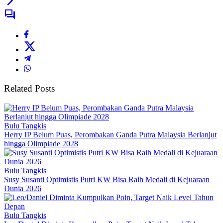
Related Posts
Bulu Tangkis
Herry IP Belum Puas, Perombakan Ganda Putra Malaysia Berlanjut
hingga Olimpiade 2028
Bulu Tangkis
Susy Susanti Optimistis Putri KW Bisa Raih Medali di Kejuaraan
Dunia 2026
Bulu Tangkis