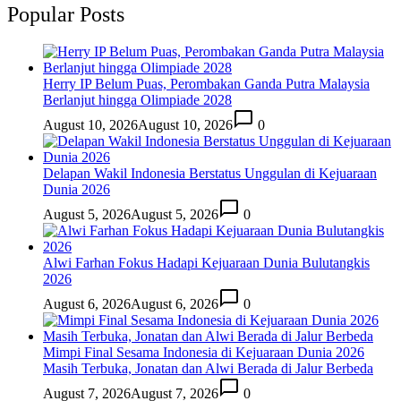
Popular Posts
Herry IP Belum Puas, Perombakan Ganda Putra Malaysia
Berlanjut hingga Olimpiade 2028
August 10, 2026
August 10, 2026
0
Delapan Wakil Indonesia Berstatus Unggulan di Kejuaraan
Dunia 2026
August 5, 2026
August 5, 2026
0
Alwi Farhan Fokus Hadapi Kejuaraan Dunia Bulutangkis
2026
August 6, 2026
August 6, 2026
0
Mimpi Final Sesama Indonesia di Kejuaraan Dunia 2026
Masih Terbuka, Jonatan dan Alwi Berada di Jalur Berbeda
August 7, 2026
August 7, 2026
0