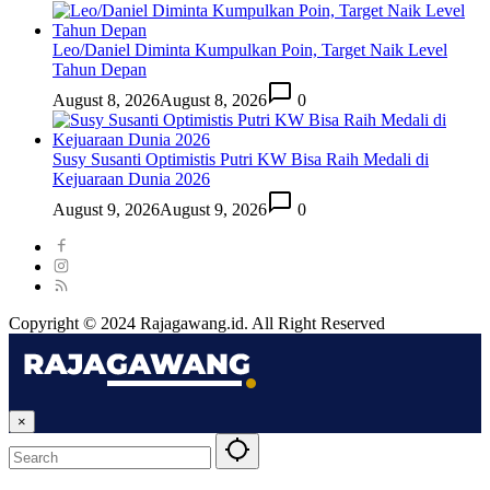
Leo/Daniel Diminta Kumpulkan Poin, Target Naik Level
Tahun Depan
August 8, 2026
August 8, 2026
0
Susy Susanti Optimistis Putri KW Bisa Raih Medali di
Kejuaraan Dunia 2026
August 9, 2026
August 9, 2026
0
Copyright © 2024 Rajagawang.id. All Right Reserved
×