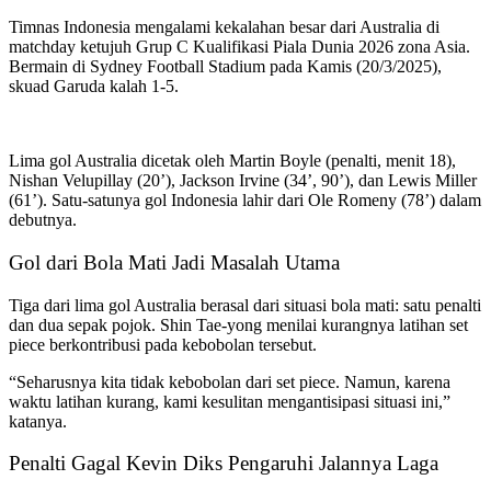
Timnas Indonesia mengalami kekalahan besar dari Australia di
matchday ketujuh Grup C Kualifikasi Piala Dunia 2026 zona Asia.
Bermain di Sydney Football Stadium pada Kamis (20/3/2025),
skuad Garuda kalah 1-5.
Lima gol Australia dicetak oleh Martin Boyle (penalti, menit 18),
Nishan Velupillay (20’), Jackson Irvine (34’, 90’), dan Lewis Miller
(61’). Satu-satunya gol Indonesia lahir dari Ole Romeny (78’) dalam
debutnya.
Gol dari Bola Mati Jadi Masalah Utama
Tiga dari lima gol Australia berasal dari situasi bola mati: satu penalti
dan dua sepak pojok. Shin Tae-yong menilai kurangnya latihan set
piece berkontribusi pada kebobolan tersebut.
“Seharusnya kita tidak kebobolan dari set piece. Namun, karena
waktu latihan kurang, kami kesulitan mengantisipasi situasi ini,”
katanya.
Penalti Gagal Kevin Diks Pengaruhi Jalannya Laga