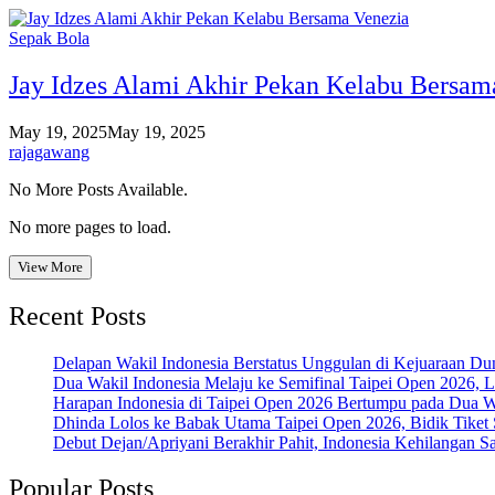
Sepak Bola
Jay Idzes Alami Akhir Pekan Kelabu Bersam
May 19, 2025
May 19, 2025
rajagawang
No More Posts Available.
No more pages to load.
View More
Recent Posts
Delapan Wakil Indonesia Berstatus Unggulan di Kejuaraan Du
Dua Wakil Indonesia Melaju ke Semifinal Taipei Open 2026, 
Harapan Indonesia di Taipei Open 2026 Bertumpu pada Dua Wa
Dhinda Lolos ke Babak Utama Taipei Open 2026, Bidik Tiket 
Debut Dejan/Apriyani Berakhir Pahit, Indonesia Kehilangan S
Popular Posts