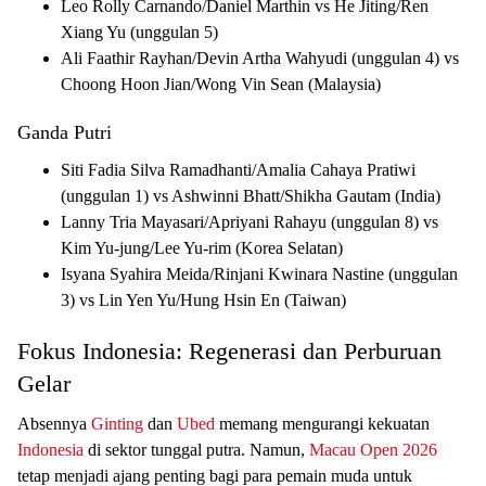
Leo Rolly Carnando/Daniel Marthin vs He Jiting/Ren
Xiang Yu (unggulan 5)
Ali Faathir Rayhan/Devin Artha Wahyudi (unggulan 4) vs
Choong Hoon Jian/Wong Vin Sean (Malaysia)
Ganda Putri
Siti Fadia Silva Ramadhanti/Amalia Cahaya Pratiwi
(unggulan 1) vs Ashwinni Bhatt/Shikha Gautam (India)
Lanny Tria Mayasari/Apriyani Rahayu (unggulan 8) vs
Kim Yu-jung/Lee Yu-rim (Korea Selatan)
Isyana Syahira Meida/Rinjani Kwinara Nastine (unggulan
3) vs Lin Yen Yu/Hung Hsin En (Taiwan)
Fokus Indonesia: Regenerasi dan Perburuan
Gelar
Absennya
Ginting
dan
Ubed
memang mengurangi kekuatan
Indonesia
di sektor tunggal putra. Namun,
Macau Open 2026
tetap menjadi ajang penting bagi para pemain muda untuk