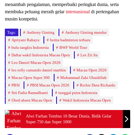
menambah pengalaman, memperbaiki peringkat dunia, serta
membuka peluang meraih gelar
internasional
di pertengahan
musim kompetisi.
Tags:
Anthony Ginting
Anthony Ginting mundur
Apriyani Rahayu
berita badminton terbaru
bulu tangkis Indonesia
BWF World Tour
Daftar wakil Indonesia Macau Open
Lee Zii Jia
Leo Daniel Macau Open 2026
leo rolly carnando daniel marthin
Macau Open 2026
Macau Open Super 300
Muhammad Zaki Ubaidillah
PBSI
PBSI Macau Open 2026
Richie Duta Richardo
Siti Fadia Ramadhanti
tunggal putra Indonesia
Ubed absen Macau Open
Wakil Indonesia Macau Open
Alwi Farhan Tembus 10 Besar Dunia, Bidik Gelar
Super 750 dan Super 1000