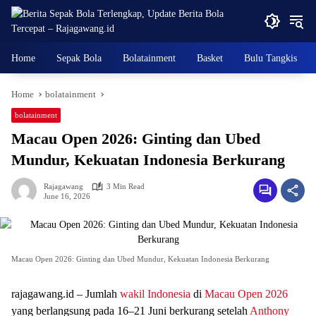
Skip
to
content
Home
Sepak Bola
Bolatainment
Basket
Bulu Tangkis
Home
bolatainment
bolatainment
Macau Open 2026: Ginting dan Ubed
Mundur, Kekuatan Indonesia Berkurang
Rajagawang
3 Min Read
June 16, 2026
Macau Open 2026: Ginting dan Ubed Mundur, Kekuatan Indonesia Berkurang
rajagawang.id – Jumlah
wakil Indonesia
di
Macau Open 2026
yang berlangsung pada 16–21 Juni berkurang setelah
Anthony