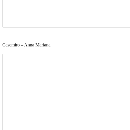
==
Casemiro – Anna Mariana