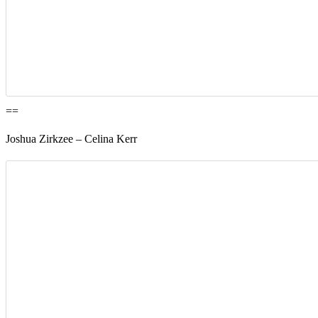
==
Joshua Zirkzee – Celina Kerr