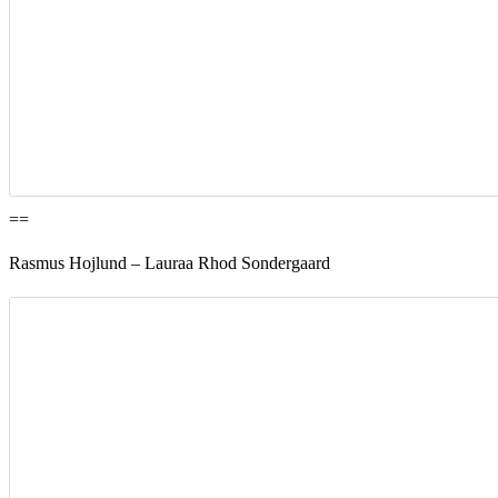
==
Rasmus Hojlund – Lauraa Rhod Sondergaard