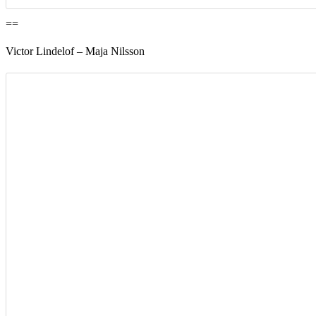
==
Victor Lindelof – Maja Nilsson