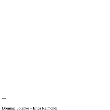
==
Dominic Solanke – Erica Raimondi