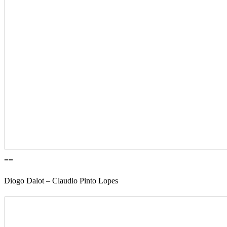
==
Diogo Dalot – Claudio Pinto Lopes