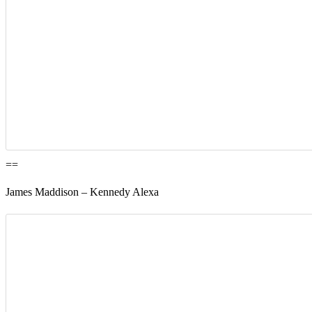
==
James Maddison – Kennedy Alexa