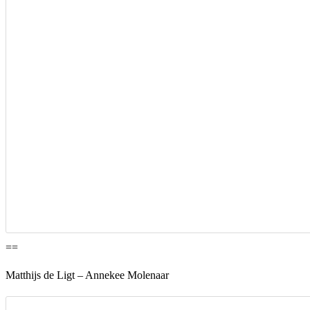
==
Matthijs de Ligt – Annekee Molenaar