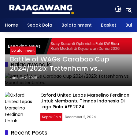
Skip
to
content
Home
Sepak Bola
Bolatainment
Basket
Bulu
mbakan Ganda
Susy Susanti Optimistis Putri KW Bisa
Breaking News
ingga
Raih Medali di Kejuaraan Dunia 2026
bolatainment
Battle of WAGs Carabao Cup
Rajagawang.id
2024/2025: Tottenham vs
Manchester United
January 2, 2025
Oxford United Lepas Marselino Ferdinan
Untuk Membantu Timnas Indonesia Di
Laga Piala AFF 2024
Sepak Bola
December 2, 2024
Recent Posts