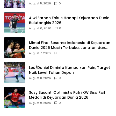
August 5, 2026
0
Alwi Farhan Fokus Hadapi Kejuaraan Dunia
Bulutangkis 2026
August 6, 2026
0
Mimpi Final Sesama Indonesia di Kejuaraan
Dunia 2026 Masih Terbuka, Jonatan dan
Alwi Berada di Jalur Berbeda
August 7, 2026
0
Leo/Daniel Diminta Kumpulkan Poin, Target
Naik Level Tahun Depan
August 8, 2026
0
Susy Susanti Optimistis Putri KW Bisa Raih
Medali di Kejuaraan Dunia 2026
August 9, 2026
0