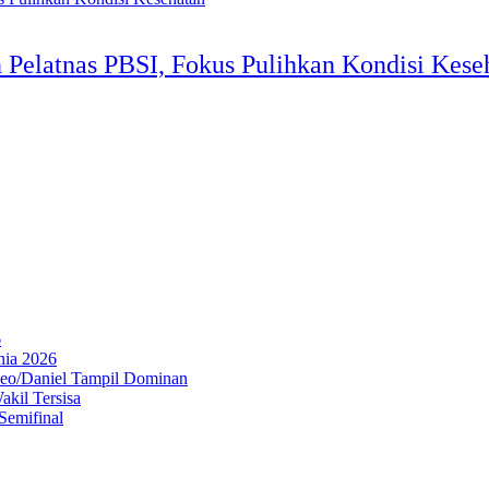
 Pelatnas PBSI, Fokus Pulihkan Kondisi Kese
6
nia 2026
Leo/Daniel Tampil Dominan
kil Tersisa
Semifinal