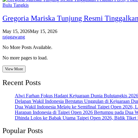
Bulu Tangkis
Gregoria Mariska Tunjung Resmi Tinggalkan
May 15, 2026
May 15, 2026
rajagawang
No More Posts Available.
No more pages to load.
View More
Recent Posts
Alwi Farhan Fokus Hadapi Kejuaraan Dunia Bulutangkis 202
Delapan Wakil Indonesia Berstatus Unggulan di Kejuaraan Du
Dua Wakil Indonesia Melaju ke Semifinal Taipei Open 2026, 
Harapan Indonesia di Taipei Open 2026 Bertumpu pada Dua Wa
Dhinda Lolos ke Babak Utama Taipei Open 2026, Bidik Tiket 
Popular Posts