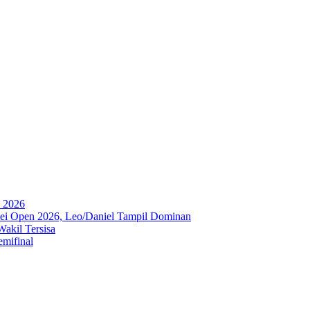
a 2026
ipei Open 2026, Leo/Daniel Tampil Dominan
akil Tersisa
emifinal