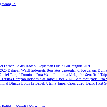
wi Farhan Fokus Hadapi Kejuaraan Dunia Bulutangkis 2026
Delapan Wakil Indonesia Berstatus Unggulan di Kejuaraan Duni
Dua Wakil Indonesia Melaju ke Semifinal Ta
Harapan Indonesia di Taipei Open 2026 Bertumpu pada Dua W
Dhinda Lolos ke Babak Utama Taipei Open 2026, Bidik Tiket S