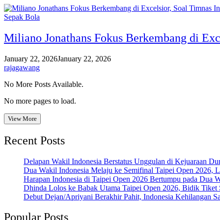
Sepak Bola
Miliano Jonathans Fokus Berkembang di Exc
January 22, 2026
January 22, 2026
rajagawang
No More Posts Available.
No more pages to load.
View More
Recent Posts
Delapan Wakil Indonesia Berstatus Unggulan di Kejuaraan Du
Dua Wakil Indonesia Melaju ke Semifinal Taipei Open 2026, 
Harapan Indonesia di Taipei Open 2026 Bertumpu pada Dua Wa
Dhinda Lolos ke Babak Utama Taipei Open 2026, Bidik Tiket 
Debut Dejan/Apriyani Berakhir Pahit, Indonesia Kehilangan S
Popular Posts