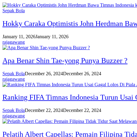
Sepak Bola
Hokky Caraka Optimistis John Herdman Bawa
January 11, 2026
January 11, 2026
rajagawang
Apa Benar Shin Tae-yong Punya Buzzer ?
Sepak Bola
December 26, 2024
December 26, 2024
rajagawang
Ranking FIFA Timnas Indonesia Turun Usai 
Sepak Bola
December 22, 2024
December 22, 2024
rajagawang
Pelatih Albert Capellas: Pemain Filipina T