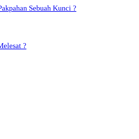
Pakpahan Sebuah Kunci ?
Melesat ?