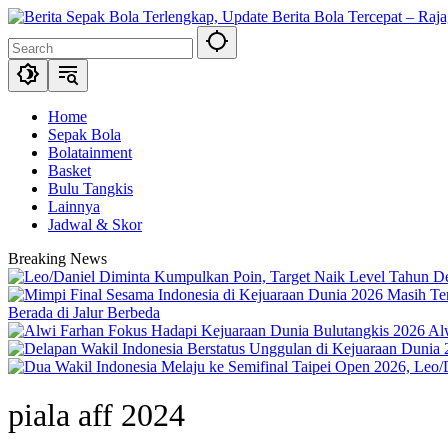
Skip
to
content
Home
Sepak Bola
Bolatainment
Basket
Bulu Tangkis
Lainnya
Jadwal & Skor
Breaking News
Berada di Jalur Berbeda
Al
piala aff 2024