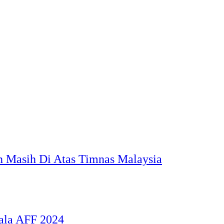
n Masih Di Atas Timnas Malaysia
iala AFF 2024