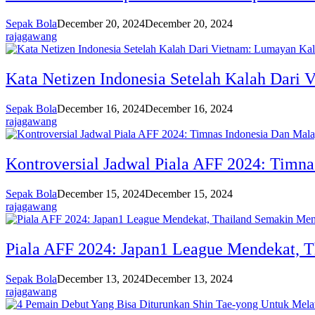
Sepak Bola
December 20, 2024
December 20, 2024
rajagawang
Kata Netizen Indonesia Setelah Kalah Dari
Sepak Bola
December 16, 2024
December 16, 2024
rajagawang
Kontroversial Jadwal Piala AFF 2024: Timn
Sepak Bola
December 15, 2024
December 15, 2024
rajagawang
Piala AFF 2024: Japan1 League Mendekat, 
Sepak Bola
December 13, 2024
December 13, 2024
rajagawang