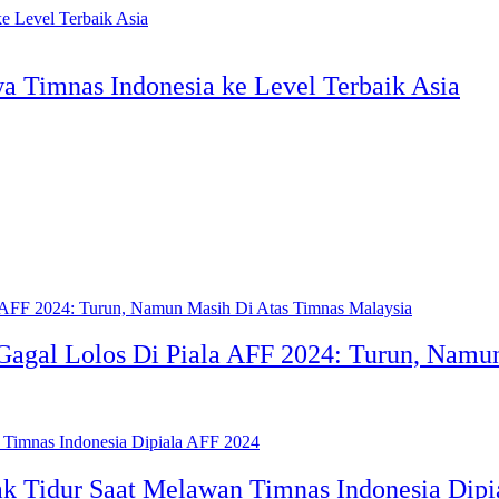
 Timnas Indonesia ke Level Terbaik Asia
Gagal Lolos Di Piala AFF 2024: Turun, Namu
idak Tidur Saat Melawan Timnas Indonesia Dip