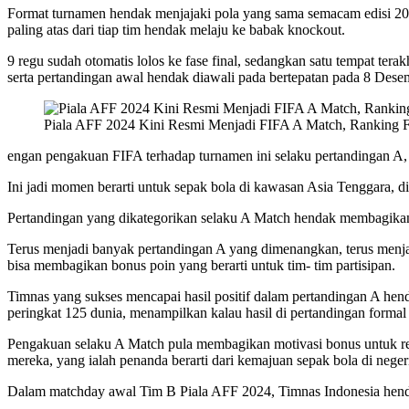
Format turnamen hendak menjajaki pola yang sama semacam edisi 2018 s
paling atas dari tiap tim hendak melaju ke babak knockout.
9 regu sudah otomatis lolos ke fase final, sedangkan satu tempat ter
serta pertandingan awal hendak diawali pada bertepatan pada 8 Dese
Piala AFF 2024 Kini Resmi Menjadi FIFA A Match, Ranking F
engan pengakuan FIFA terhadap turnamen ini selaku pertandingan A, 
Ini jadi momen berarti untuk sepak bola di kawasan Asia Tenggara, di
Pertandingan yang dikategorikan selaku A Match hendak membagikan 
Terus menjadi banyak pertandingan A yang dimenangkan, terus menja
bisa membagikan bonus poin yang berarti untuk tim- tim partisipan.
Timnas yang sukses mencapai hasil positif dalam pertandingan A hen
peringkat 125 dunia, menampilkan kalau hasil di pertandingan formal
Pengakuan selaku A Match pula membagikan motivasi bonus untuk reg
mereka, yang ialah penanda berarti dari kemajuan sepak bola di neger
Dalam matchday awal Tim B Piala AFF 2024, Timnas Indonesia he