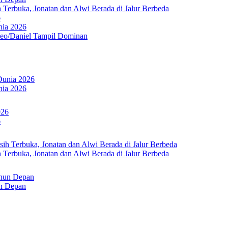
Terbuka, Jonatan dan Alwi Berada di Jalur Berbeda
6
nia 2026
Leo/Daniel Tampil Dominan
nia 2026
6
Terbuka, Jonatan dan Alwi Berada di Jalur Berbeda
un Depan