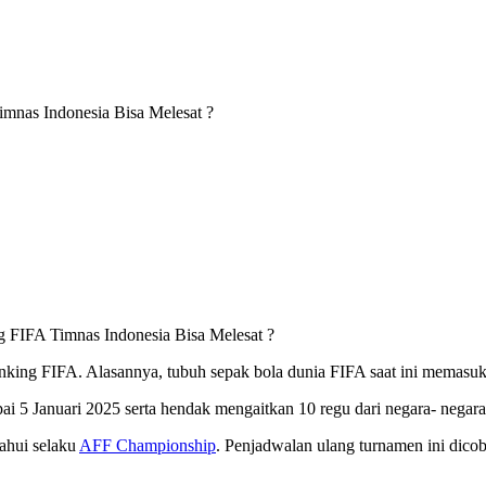
mnas Indonesia Bisa Melesat ?
ranking FIFA. Alasannya, tubuh sepak bola dunia FIFA saat ini memasu
ai 5 Januari 2025 serta hendak mengaitkan 10 regu dari negara- neg
tahui selaku
AFF Championship
. Penjadwalan ulang turnamen ini dicob