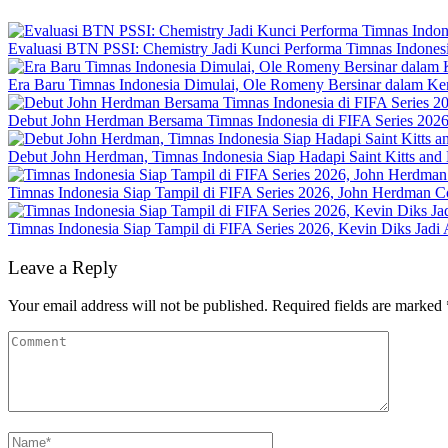
Evaluasi BTN PSSI: Chemistry Jadi Kunci Performa Timnas Indonesi
Era Baru Timnas Indonesia Dimulai, Ole Romeny Bersinar dalam Kem
Debut John Herdman Bersama Timnas Indonesia di FIFA Series 202
Debut John Herdman, Timnas Indonesia Siap Hadapi Saint Kitts and 
Timnas Indonesia Siap Tampil di FIFA Series 2026, John Herdman C
Timnas Indonesia Siap Tampil di FIFA Series 2026, Kevin Diks Jadi
Leave a Reply
Your email address will not be published.
Required fields are marked