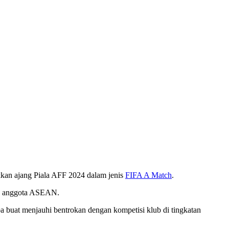
kkan ajang Piala AFF 2024 dalam jenis
FIFA A Match
.
ara anggota ASEAN.
a buat menjauhi bentrokan dengan kompetisi klub di tingkatan