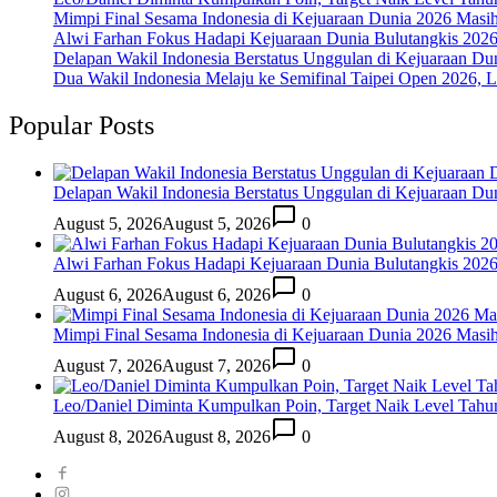
Mimpi Final Sesama Indonesia di Kejuaraan Dunia 2026 Masih 
Alwi Farhan Fokus Hadapi Kejuaraan Dunia Bulutangkis 202
Delapan Wakil Indonesia Berstatus Unggulan di Kejuaraan Du
Dua Wakil Indonesia Melaju ke Semifinal Taipei Open 2026, 
Popular Posts
Delapan Wakil Indonesia Berstatus Unggulan di Kejuaraan Du
August 5, 2026
August 5, 2026
0
Alwi Farhan Fokus Hadapi Kejuaraan Dunia Bulutangkis 202
August 6, 2026
August 6, 2026
0
Mimpi Final Sesama Indonesia di Kejuaraan Dunia 2026 Masih 
August 7, 2026
August 7, 2026
0
Leo/Daniel Diminta Kumpulkan Poin, Target Naik Level Tah
August 8, 2026
August 8, 2026
0