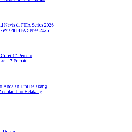
Nevis di FIFA Series 2026
a…
oret 17 Pemain
 Andalan Lini Belakang
an…
un Depan