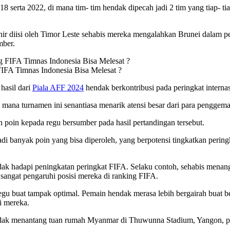
erta 2022, di mana tim- tim hendak dipecah jadi 2 tim yang tiap- tiap 
akhir diisi oleh Timor Leste sehabis mereka mengalahkan Brunei dalam p
mber.
IFA Timnas Indonesia Bisa Melesat ?
hasil dari
Piala AFF 2024
hendak berkontribusi pada peringkat internas
 mana turnamen ini senantiasa menarik atensi besar dari para penggema
poin kepada regu bersumber pada hasil pertandingan tersebut.
di banyak poin yang bisa diperoleh, yang berpotensi tingkatkan perin
dak hadapi peningkatan peringkat FIFA. Selaku contoh, sehabis menang
 sangat pengaruhi posisi mereka di ranking FIFA.
u buat tampak optimal. Pemain hendak merasa lebih bergairah buat ber
i mereka.
ndak menantang tuan rumah Myanmar di Thuwunna Stadium, Yangon, p