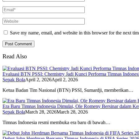
Save my name, email, and website in this browser for the next ti
Read Also
Evaluasi BTN PSSI: Chemistry Jadi Kunci Performa Timnas Indonesi
Sepak Bola
April 2, 2026
April 2, 2026
Ketua Badan Tim Nasional (BTN) PSSI, Sumardji, memberikan…
Era Baru Timnas Indonesia Dimulai, Ole Romeny Bersinar dalam Kem
Sepak Bola
March 28, 2026
March 28, 2026
Timnas Indonesia resmi membuka era baru di bawah…
Debut John Herdman Bersama Timnas Indonesia di FIFA Series 202