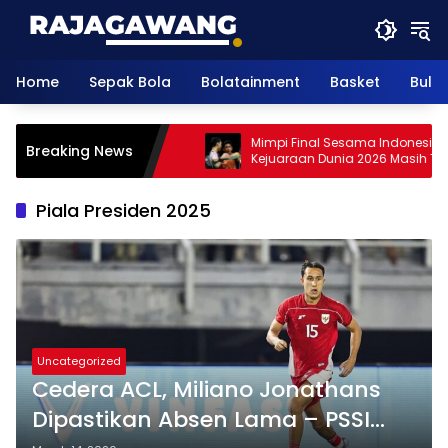
Skip
to
content
Home
Sepak Bola
Bolatainment
Basket
Bulu
inta Kumpulkan Poin,
Mimpi Final Sesama Indonesia di
Breaking News
evel Tahun Depan
Kejuaraan Dunia 2026 Masih Terbuk
Jonatan dan Alwi Berada di Jalur
Berbeda
Piala Presiden 2025
Uncategorized
Cedera ACL, Miliano Jonathans
Dipastikan Absen Lama – PSSI