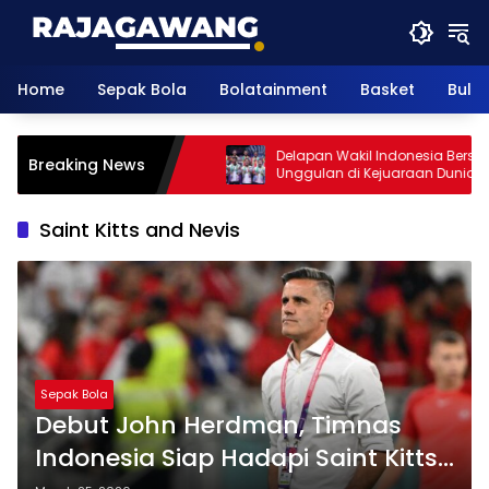
Skip
to
content
Home
Sepak Bola
Bolatainment
Basket
Bulu
okus Hadapi Kejuaraan
Delapan Wakil Indonesia Berstatus
Breaking News
gkis 2026
Unggulan di Kejuaraan Dunia 202
Saint Kitts and Nevis
Sepak Bola
Debut John Herdman, Timnas
Indonesia Siap Hadapi Saint Kitts