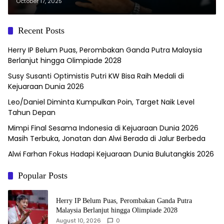
Jadi Titik Balik Sepak Bola Garuda
October 17, 2025
Recent Posts
Herry IP Belum Puas, Perombakan Ganda Putra Malaysia
Berlanjut hingga Olimpiade 2028
Susy Susanti Optimistis Putri KW Bisa Raih Medali di
Kejuaraan Dunia 2026
Leo/Daniel Diminta Kumpulkan Poin, Target Naik Level
Tahun Depan
Mimpi Final Sesama Indonesia di Kejuaraan Dunia 2026
Masih Terbuka, Jonatan dan Alwi Berada di Jalur Berbeda
Alwi Farhan Fokus Hadapi Kejuaraan Dunia Bulutangkis 2026
Popular Posts
Herry IP Belum Puas, Perombakan Ganda Putra
Malaysia Berlanjut hingga Olimpiade 2028
August 10, 2026
0