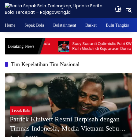
Skip
to
content
Home
Sepak Bola
Bolatainment
Basket
Bulu Tangkis
Puas, Perombakan Ganda
Susy Susanti Optimistis Putri KW Bisa
Breaking News
erlanjut hingga
Raih Medali di Kejuaraan Dunia 2026
Tim Kepelatihan Tim Nasional
Sepak Bola
Patrick Kluivert Resmi Berpisah dengan
Timnas Indonesia, Media Vietnam Sebut