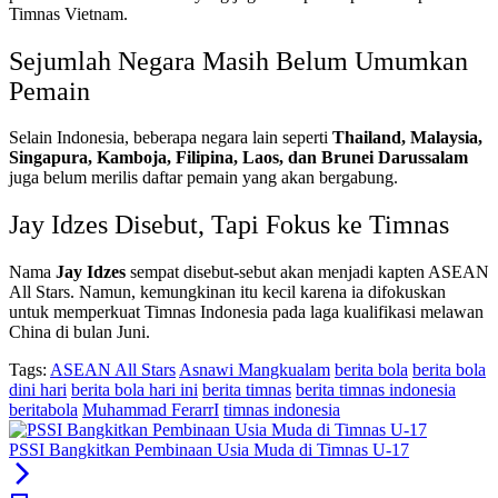
Timnas Vietnam.
Sejumlah Negara Masih Belum Umumkan
Pemain
Selain Indonesia, beberapa negara lain seperti
Thailand, Malaysia,
Singapura, Kamboja, Filipina, Laos, dan Brunei Darussalam
juga belum merilis daftar pemain yang akan bergabung.
Jay Idzes Disebut, Tapi Fokus ke Timnas
Nama
Jay Idzes
sempat disebut-sebut akan menjadi kapten ASEAN
All Stars. Namun, kemungkinan itu kecil karena ia difokuskan
untuk memperkuat Timnas Indonesia pada laga kualifikasi melawan
China di bulan Juni.
Tags:
ASEAN All Stars
Asnawi Mangkualam
berita bola
berita bola
dini hari
berita bola hari ini
berita timnas
berita timnas indonesia
beritabola
Muhammad FerarrI
timnas indonesia
PSSI Bangkitkan Pembinaan Usia Muda di Timnas U-17