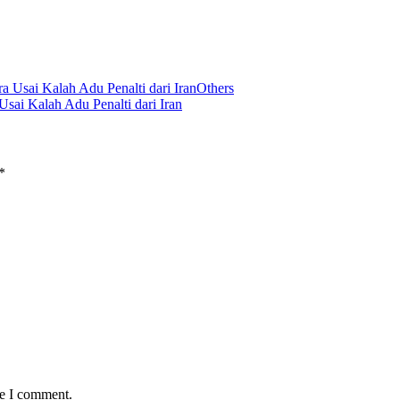
Others
Usai Kalah Adu Penalti dari Iran
*
me I comment.