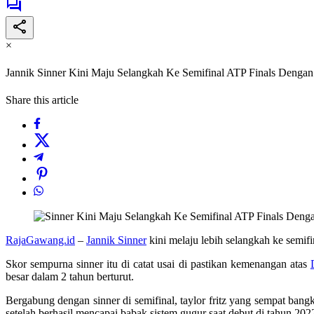
×
Jannik Sinner Kini Maju Selangkah Ke Semifinal ATP Finals Dengan
Share this article
RajaGawang.id
–
Jannik Sinner
kini melaju lebih selangkah ke semif
Skor sempurna sinner itu di catat usai di pastikan kemenangan atas
besar dalam 2 tahun berturut.
Bergabung dengan sinner di semifinal, taylor fritz yang sempat ban
setelah berhasil mencapai babak sistem gugur saat debut di tahun 202