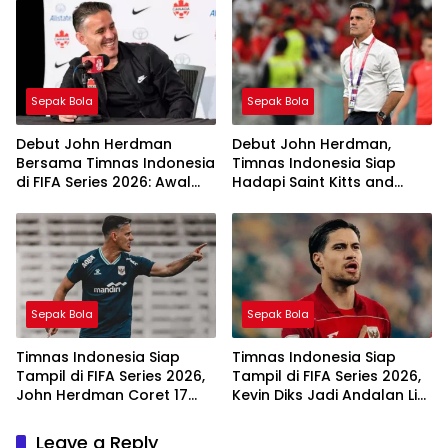
2026
Kitts and Nevis
Sepak Bola
Sepak Bola
Debut John Herdman
Debut John Herdman,
Bersama Timnas Indonesia
Timnas Indonesia Siap
di FIFA Series 2026: Awal
Hadapi Saint Kitts and
Era Baru Garuda
Nevis di FIFA Series 2026
Sepak Bola
Sepak Bola
Timnas Indonesia Siap
Timnas Indonesia Siap
Tampil di FIFA Series 2026,
Tampil di FIFA Series 2026,
John Herdman Coret 17
Kevin Diks Jadi Andalan Lini
Pemain
Belakang
Leave a Reply