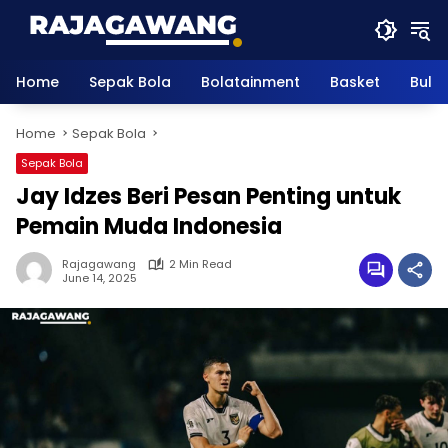
Skip
to
content
Home
Sepak Bola
Bolatainment
Basket
Bulu
Home
Sepak Bola
Sepak Bola
Jay Idzes Beri Pesan Penting untuk
Pemain Muda Indonesia
Rajagawang
2 Min Read
June 14, 2025