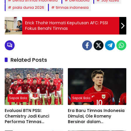
berita timnas indonesia
beritabola
Jay Idzes
piala dunia 2026
timnas indonesia
Erick Thohir Hormati Keputusan AFC: PSSI
Fokus Benahi Timnas
Related Posts
Sepak Bola
Sepak Bola
Evaluasi BTN PSSI:
Era Baru Timnas Indonesia
Chemistry Jadi Kunci
Dimulai, Ole Romeny
Performa Timnas
Bersinar dalam
Indonesia Usai FIFA Series
Kemenangan 4-0 atas St.