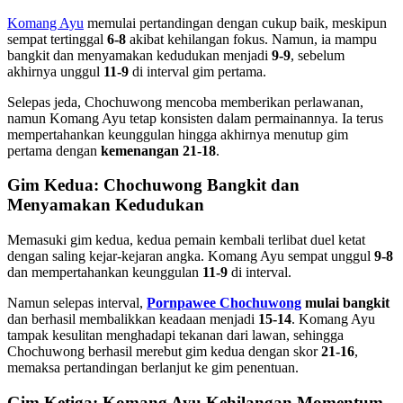
Komang Ayu
memulai pertandingan dengan cukup baik, meskipun
sempat tertinggal
6-8
akibat kehilangan fokus. Namun, ia mampu
bangkit dan menyamakan kedudukan menjadi
9-9
, sebelum
akhirnya unggul
11-9
di interval gim pertama.
Selepas jeda, Chochuwong mencoba memberikan perlawanan,
namun Komang Ayu tetap konsisten dalam permainannya. Ia terus
mempertahankan keunggulan hingga akhirnya menutup gim
pertama dengan
kemenangan 21-18
.
Gim Kedua: Chochuwong Bangkit dan
Menyamakan Kedudukan
Memasuki gim kedua, kedua pemain kembali terlibat duel ketat
dengan saling kejar-kejaran angka. Komang Ayu sempat unggul
9-8
dan mempertahankan keunggulan
11-9
di interval.
Namun selepas interval,
Pornpawee Chochuwong
mulai bangkit
dan berhasil membalikkan keadaan menjadi
15-14
. Komang Ayu
tampak kesulitan menghadapi tekanan dari lawan, sehingga
Chochuwong berhasil merebut gim kedua dengan skor
21-16
,
memaksa pertandingan berlanjut ke gim penentuan.
Gim Ketiga: Komang Ayu Kehilangan Momentum