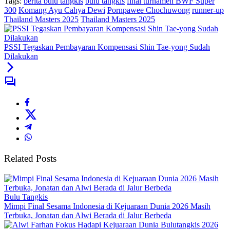
Tags:
berita bulu tangkis
bulu tangkis
final turnamen BWF Super
300
Komang Ayu Cahya Dewi
Pornpawee Chochuwong
runner-up
Thailand Masters 2025
Thailand Masters 2025
PSSI Tegaskan Pembayaran Kompensasi Shin Tae-yong Sudah
Dilakukan
Related Posts
Bulu Tangkis
Mimpi Final Sesama Indonesia di Kejuaraan Dunia 2026 Masih
Terbuka, Jonatan dan Alwi Berada di Jalur Berbeda