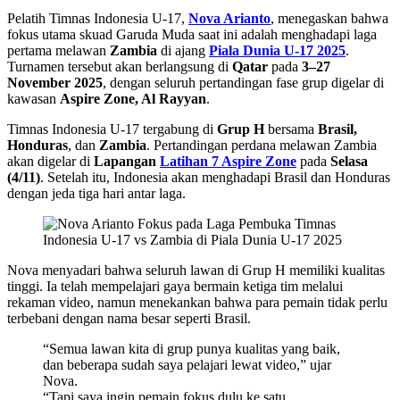
Pelatih Timnas Indonesia U-17,
Nova Arianto
, menegaskan bahwa
fokus utama skuad Garuda Muda saat ini adalah menghadapi laga
pertama melawan
Zambia
di ajang
Piala Dunia U-17 2025
.
Turnamen tersebut akan berlangsung di
Qatar
pada
3–27
November 2025
, dengan seluruh pertandingan fase grup digelar di
kawasan
Aspire Zone, Al Rayyan
.
Timnas Indonesia U-17 tergabung di
Grup H
bersama
Brasil,
Honduras
, dan
Zambia
. Pertandingan perdana melawan Zambia
akan digelar di
Lapangan
Latihan 7 Aspire Zone
pada
Selasa
(4/11)
. Setelah itu, Indonesia akan menghadapi Brasil dan Honduras
dengan jeda tiga hari antar laga.
Nova menyadari bahwa seluruh lawan di Grup H memiliki kualitas
tinggi. Ia telah mempelajari gaya bermain ketiga tim melalui
rekaman video, namun menekankan bahwa para pemain tidak perlu
terbebani dengan nama besar seperti Brasil.
“Semua lawan kita di grup punya kualitas yang baik,
dan beberapa sudah saya pelajari lewat video,” ujar
Nova.
“Tapi saya ingin pemain fokus dulu ke satu