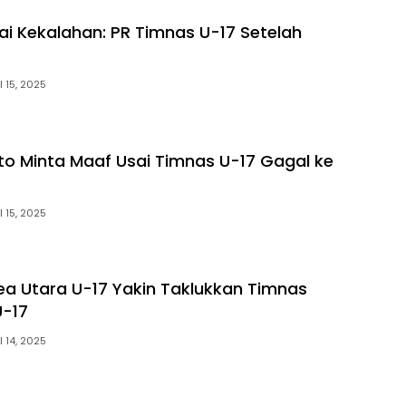
sai Kekalahan: PR Timnas U-17 Setelah
l 15, 2025
to Minta Maaf Usai Timnas U-17 Gagal ke
l 15, 2025
rea Utara U-17 Yakin Taklukkan Timnas
U-17
l 14, 2025