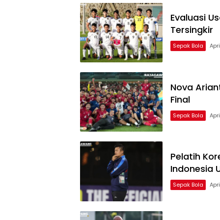
Evaluasi U
Tersingkir
Sepak Bola
Apri
Nova Arian
Final
Sepak Bola
Apri
Pelatih Ko
Indonesia 
Sepak Bola
Apri