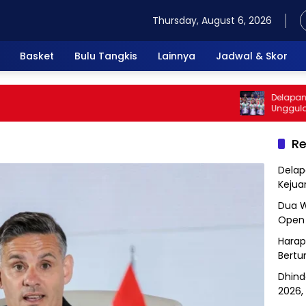
Thursday, August 6, 2026
Basket
Bulu Tangkis
Lainnya
Jadwal & Skor
Delapan Wakil 
Unggulan di Ke
Re
Delap
Kejua
Dua W
Open 
Harap
Bertu
Dhind
2026, 