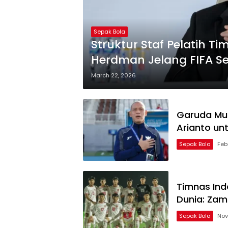
Sepak Bola
Struktur Staf Pelatih T
Herdman Jelang FIFA Se
March 22, 2026
Garuda Mud
Arianto un
Sepak Bola
Feb
Timnas Ind
Dunia: Zam
Sepak Bola
Nov