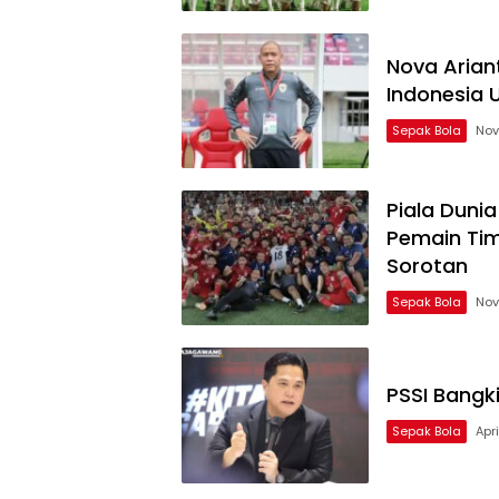
Nova Aria
Indonesia 
Sepak Bola
Nov
Piala Duni
Pemain Tim
Sorotan
Sepak Bola
Nov
PSSI Bangk
Sepak Bola
Apri