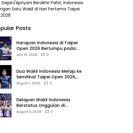
 Dejan/Apriyani Berakhir Pahit, Indonesia
angan Satu Wakil di Hari Pertama Taipei
 2026
pular Posts
Harapan Indonesia di Taipei
Open 2026 Bertumpu pada
Dua Wakil Tersisa
July 31, 2026
0
Dua Wakil Indonesia Melaju ke
Semifinal Taipei Open 2026,
Leo/Daniel Tampil Dominan
August 1, 2026
0
Delapan Wakil Indonesia
Berstatus Unggulan di
Kejuaraan Dunia 2026
August 5, 2026
0