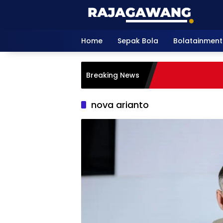
Skip
to
content
Home
Sepak Bola
Bolatainment
Breaking News
nova arianto