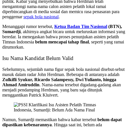
publik. Kabar yang menyebutkan bahwa Herdman telah
mengantongi nama-nama calon asisten pelatih lokal ramai
diperbincangkan di media sosial dan memicu rasa penasaran para
penggemar
sepak bola nasional
.
Menanggapi rumor tersebut,
Ketua Badan Tim Nasional
(BTN),
Sumardji
, akhirnya angkat bicara untuk meluruskan informasi yang
beredar. Ia menegaskan bahwa proses penunjukan asisten pelatih
Timnas Indonesia
belum mencapai tahap final
, seperti yang ramai
dirumorkan.
Isu Nama Kandidat Belum Valid
Sebelumnya, sejumlah nama figur sepak bola nasional disebut-sebut
masuk dalam radar John Herdman. Beberapa di antaranya adalah
Zulkifli Syukur, Ricardo Salampessy, Dwi Yulianto, hingga
Ahmad Amiruddin
. Nama-nama tersebut digadang-gadang akan
menjadi pendamping Herdman, yang baru saja ditunjuk
menggantikan Patrick Kluivert.
Namun, Sumardji memastikan bahwa kabar tersebut
belum dapat
dipastikan kebenarannya
. Hingga saat ini, belum ada