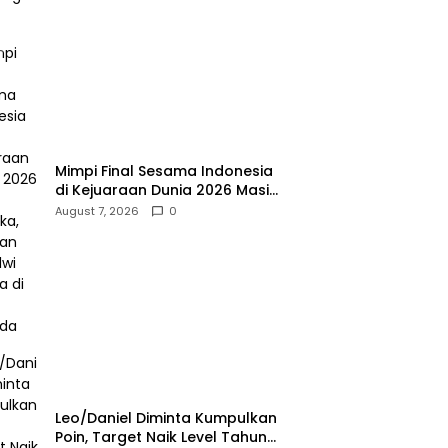
Mimpi Final Sesama Indonesia
di Kejuaraan Dunia 2026 Masih
Terbuka, Jonatan dan Alwi
August 7, 2026
0
Berada di Jalur Berbeda
Leo/Daniel Diminta Kumpulkan
Poin, Target Naik Level Tahun