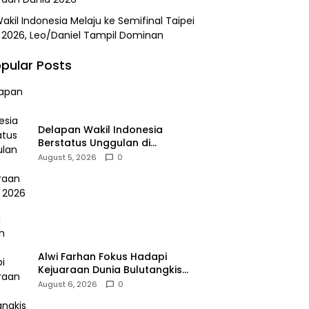
akil Indonesia Melaju ke Semifinal Taipei
2026, Leo/Daniel Tampil Dominan
pular Posts
Delapan Wakil Indonesia
Berstatus Unggulan di
Kejuaraan Dunia 2026
August 5, 2026
0
Alwi Farhan Fokus Hadapi
Kejuaraan Dunia Bulutangkis
2026
August 6, 2026
0