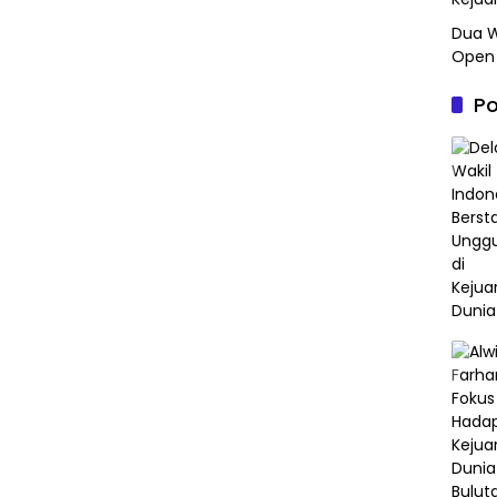
Dua W
Open 
Po