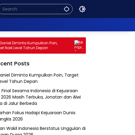
iel Diminta Kumpulkan Poin,
Mimpi Final Sesama Indones
Naik Level Tahun Depan
Kejuaraan Dunia 2026 Masih
Jonatan dan Alwi Berada di 
Berbeda
cent Posts
aniel Diminta Kumpulkan Poin, Target
Level Tahun Depan
 Final Sesama Indonesia di Kejuaraan
 2026 Masih Terbuka, Jonatan dan Alwi
a di Jalur Berbeda
Farhan Fokus Hadapi Kejuaraan Dunia
angkis 2026
an Wakil Indonesia Berstatus Unggulan di
raan Dunia 2026