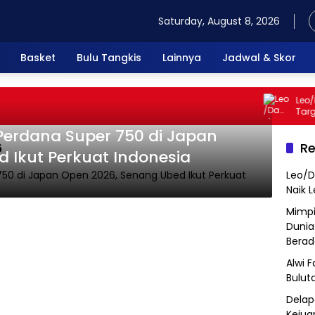
Saturday, August 8, 2026
Basket
Bulu Tangkis
Lainnya
Jadwal & Skor
Leo/Dan
Target 
 Perdana Super 750 di Japan
6
Re
 Ikut Perkuat Indonesia
Leo/D
Naik 
Mimpi
Dunia
Berad
Alwi 
Bulut
Delap
Kejua