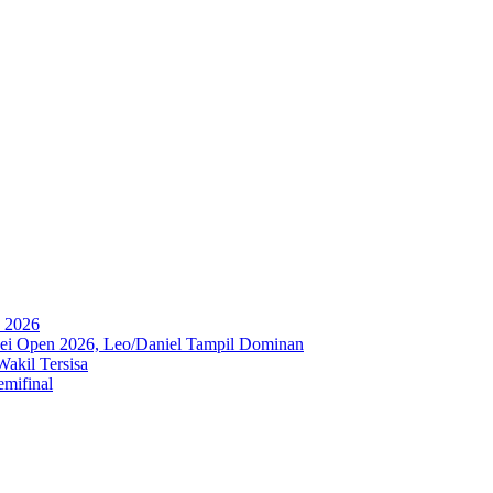
a 2026
ipei Open 2026, Leo/Daniel Tampil Dominan
akil Tersisa
emifinal