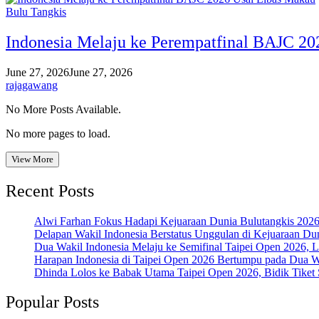
Bulu Tangkis
Indonesia Melaju ke Perempatfinal BAJC 20
June 27, 2026
June 27, 2026
rajagawang
No More Posts Available.
No more pages to load.
View More
Recent Posts
Alwi Farhan Fokus Hadapi Kejuaraan Dunia Bulutangkis 202
Delapan Wakil Indonesia Berstatus Unggulan di Kejuaraan Du
Dua Wakil Indonesia Melaju ke Semifinal Taipei Open 2026, 
Harapan Indonesia di Taipei Open 2026 Bertumpu pada Dua Wa
Dhinda Lolos ke Babak Utama Taipei Open 2026, Bidik Tiket 
Popular Posts