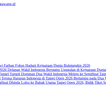
wi Farhan Fokus Hadapi Kejuaraan Dunia Bulutangkis 2026
Delapan Wakil Indonesia Berstatus Unggulan di Kejuaraan Duni
Dua Wakil Indonesia Melaju ke Semifinal Ta
Harapan Indonesia di Taipei Open 2026 Bertumpu pada Dua W
Dhinda Lolos ke Babak Utama Taipei Open 2026, Bidik Tiket S