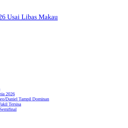
26 Usai Libas Makau
6
nia 2026
Leo/Daniel Tampil Dominan
kil Tersisa
Semifinal