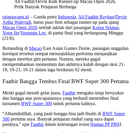
Ali Faathir/Devin Raih Runner-up Macau Open 2026,
Petik Banyak Pelajaran Berharga
rajagawang.id
– Ganda putra
Indonesia
,
Ali Faathir Rayhan
/
Devin
Artha Wahyudi
, harus puas finis sebagai runner-up pada ajang
Macau Open 2026
setelah takluk dari pasangan
Korea Selatan
,
Yong Jin
/
Yongmin Lee
, di partai final yang berlangsung Minggu
(21/6).
Bertanding di
Macao
East Asian Games Dome, pasangan unggulan
keempat tersebut sempat menunjukkan performa menjanjikan
dengan merebut gim pertama. Namun, mereka gagal
mempertahankan momentum dan akhirnya kalah dengan skor 21-
18, 19-21, 10-21 dalam laga berdurasi 62 menit.
Faathir Bangga Tembus Final BWF Super 300 Pertama
Meski gagal meraih gelar juara,
Faathir
mengaku tetap bersyukur
dan bangga atas pencapaiannya yang berhasil menembus final
turnamen
BWF Super 300
untuk pertama kalinya.
“Alhamdulillah, yang pasti bangga bisa jadi finalis di
BWF Super
300
pertama saya. Banyak pelajaran mahal yang saya dapat
pastinya,” ujar
Faathir
dalam keterangan resmi
Humas PP PBS
I.