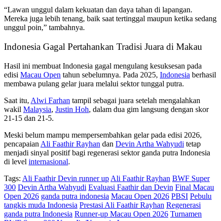
“Lawan unggul dalam kekuatan dan daya tahan di lapangan.
Mereka juga lebih tenang, baik saat tertinggal maupun ketika sedang
unggul poin,” tambahnya.
Indonesia Gagal Pertahankan Tradisi Juara di Makau
Hasil ini membuat Indonesia gagal mengulang kesuksesan pada
edisi
Macau Open
tahun sebelumnya. Pada 2025,
Indonesia
berhasil
membawa pulang gelar juara melalui sektor tunggal putra.
Saat itu,
Alwi Farhan
tampil sebagai juara setelah mengalahkan
wakil
Malaysia
,
Justin Hoh
, dalam dua gim langsung dengan skor
21-15 dan 21-5.
Meski belum mampu mempersembahkan gelar pada edisi 2026,
pencapaian
Ali Faathir Rayhan
dan
Devin Artha Wahyudi
tetap
menjadi sinyal positif bagi regenerasi sektor ganda putra Indonesia
di level
internasional
.
Tags:
Ali Faathir Devin runner up
Ali Faathir Rayhan
BWF Super
300
Devin Artha Wahyudi
Evaluasi Faathir dan Devin
Final Macau
Open 2026
ganda putra indonesia
Macau Open 2026
PBSI
Pebulu
tangkis muda Indonesia
Prestasi Ali Faathir Rayhan
Regenerasi
ganda putra Indonesia
Runner-up Macau Open 2026
Turnamen