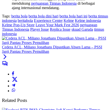
mendukung
perjuangan Timnas Indonesia
di berbagai
ajang internasional mendatang.
Tags:
berita bola
berita bola dini hari
berita bola hari ini
berita timnas
indonesia
beritabola
Experience Center
Kelme
Kelme indonesia
Kelme Pop-Up Store
Leave Your Mark Fest 2026
perjuangan
Timnas Indonesia
Player Issue
Replica Issue
skuad Garuda
timnas
indonesia
Cedera ACL, Miliano Jonathans Dipastikan Absen Lama – PSSI
Janji Pantau Proses Pemulihan
Related Posts