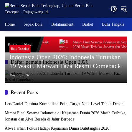
Skip
to
content
Home
Sepak Bola
Bolatainment
Basket
Bulu Tangkis
ta Kumpulkan Poin, Target Naik
Mimpi Final Sesama Indonesia di Kejuaraan
Breaking News
n
2026 Masih Terbuka, Jonatan dan Alwi Berad
Bulu Tangkis
Jalur Berbeda
Indonesia Open 2026: Indonesia Turunkan
Daftar pemain Indonesia Open 2026
19 Wakil, Marwan Faza Resmi Comeback
May 27, 2026
Recent Posts
Leo/Daniel Diminta Kumpulkan Poin, Target Naik Level Tahun Depan
Mimpi Final Sesama Indonesia di Kejuaraan Dunia 2026 Masih Terbuka,
Jonatan dan Alwi Berada di Jalur Berbeda
Alwi Farhan Fokus Hadapi Kejuaraan Dunia Bulutangkis 2026