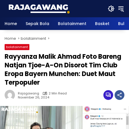
Skip
to
content
Home
Sepak Bola
Bolatainment
Basket
Bulu
Home
bolatainment
bolatainment
Rayyanza Malik Ahmad Foto Bareng
Natjan Tjoe-A-On Disorot Tim Club
Eropa Bayern Munchen: Duet Maut
Terpopuler
Rajagawang
2 Min Read
November 26, 2024