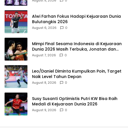
August 5, 2026
0
Alwi Farhan Fokus Hadapi Kejuaraan Dunia
Bulutangkis 2026
August 6, 2026
0
Mimpi Final Sesama Indonesia di Kejuaraan
Dunia 2026 Masih Terbuka, Jonatan dan
Alwi Berada di Jalur Berbeda
August 7, 2026
0
Leo/Daniel Diminta Kumpulkan Poin, Target
Naik Level Tahun Depan
August 8, 2026
0
Susy Susanti Optimistis Putri KW Bisa Raih
Medali di Kejuaraan Dunia 2026
August 9, 2026
0