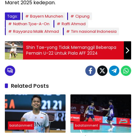
Maret 2025 kedepan.
Tags:
Bayern Munchen
Cipung
Nathan Tjoe-A-On
Raffi Ahmad
Rayyanza Malik Ahmad
Tim nasional Indonesia
Shin Tae-yong Tidak Memanggil Beberapa
Pemain U-22 Untuk Piala AFF 2024
Related Posts
bolatainment
bolatainment