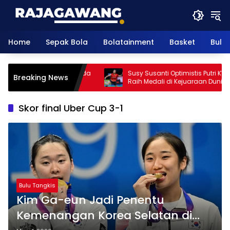
Skip
to
content
Home
Sepak Bola
Bolatainment
Basket
Bulu
 Puas, Perombakan Ganda
Susy Susanti Optimistis Putri KW Bis
Breaking News
 Berlanjut hingga
Raih Medali di Kejuaraan Dunia 202
8
Skor final Uber Cup 3-1
Bulu Tangkis
Kim Ga-eun Jadi Penentu
Kemenangan Korea Selatan di