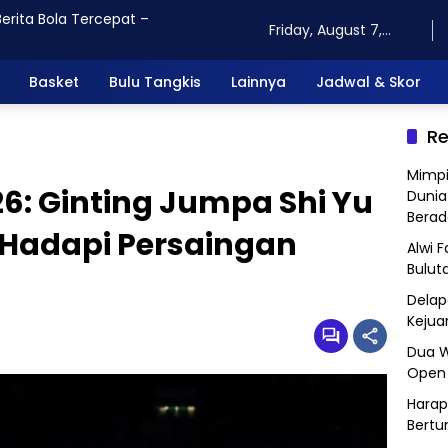
Friday, August 7,
2026
Basket
Bulu Tangkis
Lainnya
Jadwal & Skor
Re
Mimpi
6: Ginting Jumpa Shi Yu
Dunia
Berad
p Hadapi Persaingan
Alwi 
Bulut
Delap
Kejua
Dua W
Open 
Harap
Bertu