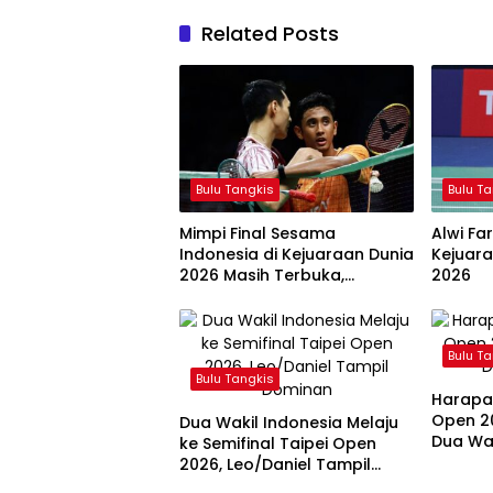
Related Posts
Bulu Tangkis
Bulu T
Mimpi Final Sesama
Alwi Fa
Indonesia di Kejuaraan Dunia
Kejuara
2026 Masih Terbuka,
2026
Jonatan dan Alwi Berada di
Jalur Berbeda
Bulu T
Bulu Tangkis
Harapan
Open 2
Dua Wakil Indonesia Melaju
Dua Wak
ke Semifinal Taipei Open
2026, Leo/Daniel Tampil
Dominan