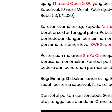
ajang
Thailand Open 2026
yang berl
Sebanyak 10 wakil Merah Putih dija
Rabu (13/5/2026).
Sorotan utama tertuju kepada
Antho
berat di sektor tunggal putra. Pebul
berhadapan dengan pemain nomor s
pertama turnamen level
BWF Super
Pertemuan melawan
Shi Yu Qi
menja
berusaha menemukan kembali perf
cedera dan penurunan permainan d
Bagi Ginting, Shi bukan lawan asing
sudah bertemu sebanyak 12 kali di b
Dari total pertemuan tersebut, Gi
atas tunggal putra andalan China itu