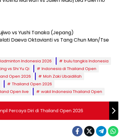
 Violina Marwah vs Julien Maio/Lea Palermo
ujiwo vs Yushi Tanaka (Jepang)
elati Daeva Oktavianti vs Tang Chun Man/Tse
Badminton Indonesia 2026
bulu tangkis Indonesia
ting vs Shi Yu Qi
Indonesia di Thailand Open
iland Open 2026
Moh Zaki Ubaidillah
Thailand Open 2026
land Open live
wakil Indonesia Thailand Open
il Percaya Diri di Thailand Open 2026