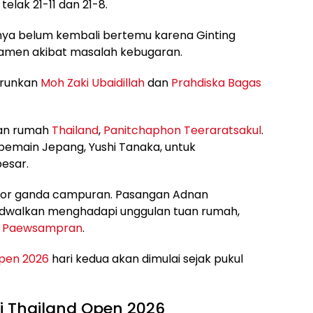
lak 21-11 dan 21-8.
nya belum kembali bertemu karena Ginting
amen akibat masalah kebugaran.
urunkan
Moh Zaki Ubaidillah
dan
Prahdiska Bagas
uan rumah
Thailand
,
Panitchaphon Teeraratsakul
.
 pemain Jepang, Yushi Tanaka, untuk
esar.
sektor ganda campuran. Pasangan Adnan
jadwalkan menghadapi unggulan tuan rumah,
a Paewsampran
.
Open 2026
hari kedua akan dimulai sejak pukul
i Thailand Open 2026