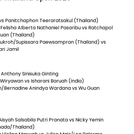
h vs Panitchaphon Teeraratsakul (Thailand)
/Felisha Alberta Nathaniel Pasaribu vs Ratchapol
uan (Thailand)
nukroh/Supissara Paewsampran (Thailand) vs
ri Jamil
s Anthony Sinisuka Ginting
Wiryawan vs Isharani Baruah (India)
ah/Bernadine Anindya Wardana vs Wu Guan
/Aisyah Salsabila Putri Pranata vs Nicky Yemin
nada/Thailand)