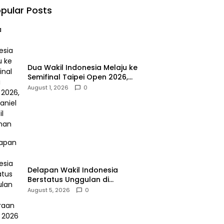
pular Posts
Dua Wakil Indonesia Melaju ke
Semifinal Taipei Open 2026,
Leo/Daniel Tampil Dominan
August 1, 2026
0
Delapan Wakil Indonesia
Berstatus Unggulan di
Kejuaraan Dunia 2026
August 5, 2026
0