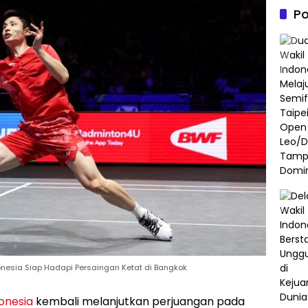
Po
onesia Siap Hadapi Persaingan Ketat di Bangkok
donesia
kembali melanjutkan perjuangan pada