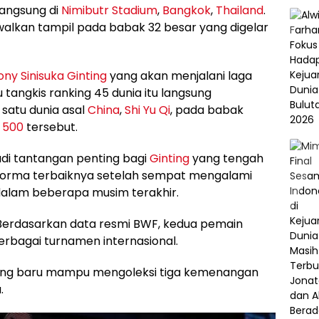
angsung di
Nimibutr Stadium
,
Bangkok
,
Thailand
.
dwalkan tampil pada babak 32 besar yang digelar
ny Sinisuka Ginting
yang akan menjalani laga
u tangkis ranking 45 dunia itu langsung
atu dunia asal
China
,
Shi Yu Qi
, pada babak
 500
tersebut.
di tantangan penting bagi
Ginting
yang tengah
orma terbaiknya setelah sempat mengalami
alam beberapa musim terakhir.
. Berdasarkan data resmi BWF, kedua pemain
erbagai turnamen internasional.
nting baru mampu mengoleksi tiga kemenangan
.