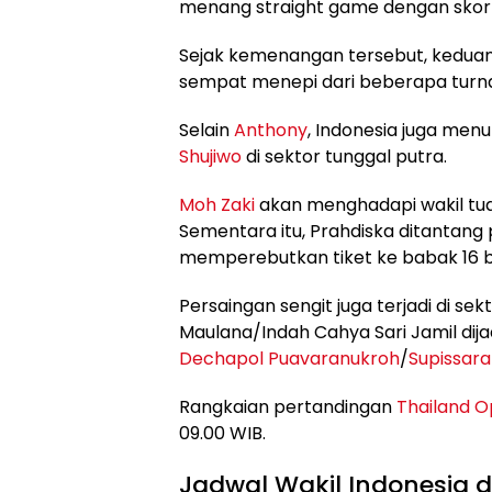
menang straight game dengan skor te
Sejak kemenangan tersebut, kedua
sempat menepi dari beberapa turn
Selain
Anthony
, Indonesia juga men
Shujiwo
di sektor tunggal putra.
Moh Zaki
akan menghadapi wakil t
Sementara itu, Prahdiska ditantang
memperebutkan tiket ke babak 16 b
Persaingan sengit juga terjadi di 
Maulana/Indah Cahya Sari Jamil di
Dechapol Puavaranukroh
/
Supissar
Rangkaian pertandingan
Thailand 
09.00 WIB.
Jadwal Wakil Indonesia d