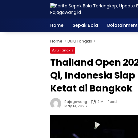
Skip
to
content
Home
Sepak Bola
Bolatainment
Home
Bulu Tangkis
Bulu Tangkis
Thailand Open 202
Qi, Indonesia Sia
Ketat di Bangkok
Rajagawang
2 Min Read
May 13, 2026