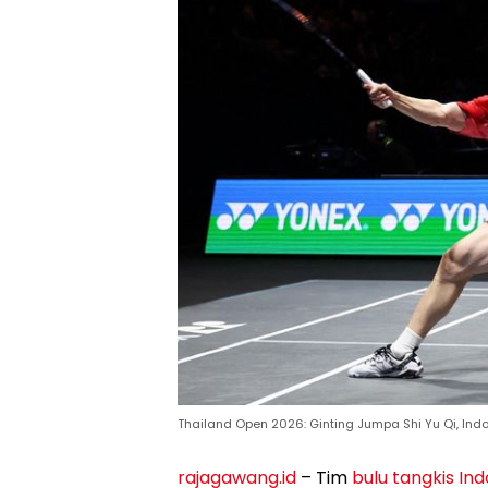
Thailand Open 2026: Ginting Jumpa Shi Yu Qi, Ind
rajagawang.id
– Tim
bulu tangkis In