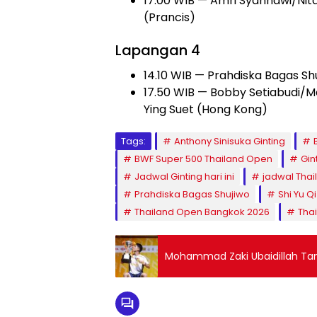
17.00 WIB — Amri Syahnawi/Nita
(Prancis)
Lapangan 4
14.10 WIB — Prahdiska Bagas Sh
17.50 WIB — Bobby Setiabudi/M
Ying Suet (Hong Kong)
Tags:
Anthony Sinisuka Ginting
BWF Super 500 Thailand Open
Gin
Jadwal Ginting hari ini
jadwal Tha
Prahdiska Bagas Shujiwo
Shi Yu Qi
Thailand Open Bangkok 2026
Thai
Mohammad Zaki Ubaidillah Tamp