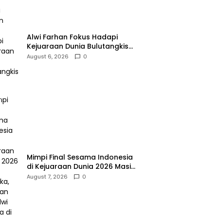
Alwi Farhan Fokus Hadapi
Kejuaraan Dunia Bulutangkis
2026
August 6, 2026
0
Mimpi Final Sesama Indonesia
di Kejuaraan Dunia 2026 Masih
Terbuka, Jonatan dan Alwi
August 7, 2026
0
Berada di Jalur Berbeda